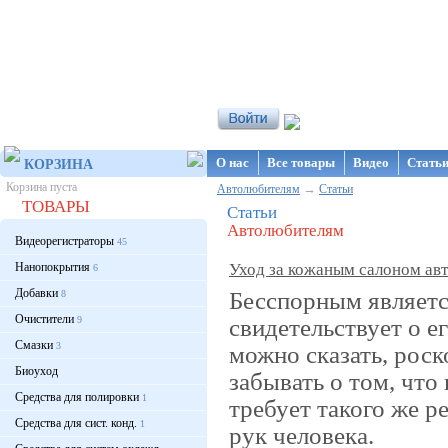
Интернет-магазин NanoStore
О нас
Все товары
Видео
Стать
КОРЗИНА
Корзина пуста
→
Автолюбителям
Статьи
ТОВАРЫ
Статьи
Автолюбителям
Видеорегистраторы
45
Нанопокрытия
Уход за кожаным салоном ав
6
Добавки
Бесспорным являетс
8
Очистители
свидетельствует о е
9
Смазки
3
можно сказать, рос
Биоуход
забывать о том, что
Средства для полировки
1
требует такого же ре
Средства для сист. конд.
1
рук человека.