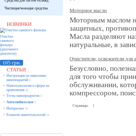
Средства для систем охлажд.
Чистящие/моющие средства
Моторное масло
Моторным маслом на
НОВИНКИ
защитных, противо
Масла разделяют на:
Очистка
сажевого
натуральные, в зави
фильтра
(дизельного
двигателя)
Очистители, освежители для 
105 грн.
Безусловно, полезна
СТАТЬИ
для того чтобы прин
Инструкции по нанесению
*
нанопокрытий
6
обслуживании, котор
Нанотехнологии и сферы их
*
применения
42
компрессором, поис
Тесты нанопродуктов
*
3
Автолюбителям
*
3
Страницы:
1
Интересное
*
10
Развитие нанотехнологий
*
24