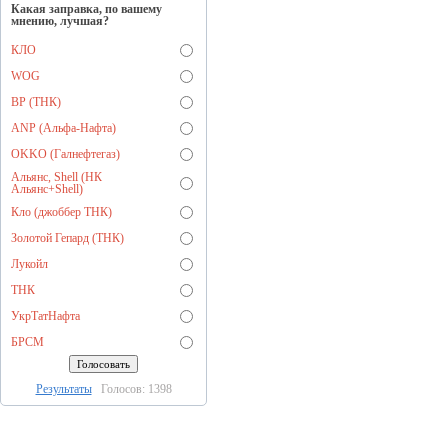
Какая заправка, по вашему
мнению, лучшая?
КЛО
WOG
BP (ТНК)
ANP (Альфа-Нафта)
OKKO (Галнефтегаз)
Альянс, Shell (НК
Альянс+Shell)
Кло (джоббер ТНК)
Золотой Гепард (ТНК)
Лукойл
ТНК
УкрТатНафта
БРСМ
Результаты
Голосов: 1398