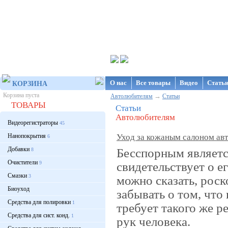
Интернет-магазин NanoStore
О нас
Все товары
Видео
Стать
КОРЗИНА
Корзина пуста
→
Автолюбителям
Статьи
ТОВАРЫ
Статьи
Автолюбителям
Видеорегистраторы
45
Нанопокрытия
Уход за кожаным салоном ав
6
Добавки
Бесспорным являетс
8
Очистители
свидетельствует о е
9
Смазки
3
можно сказать, рос
Биоуход
забывать о том, что
Средства для полировки
1
требует такого же ре
Средства для сист. конд.
1
рук человека.