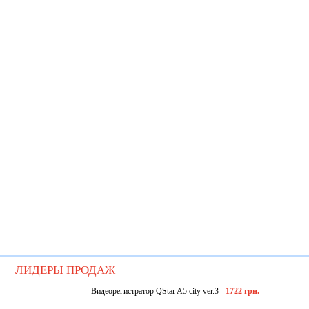
ЛИДЕРЫ ПРОДАЖ
Видеорегистратор QStar A5 city ver.3
-
1722 грн.