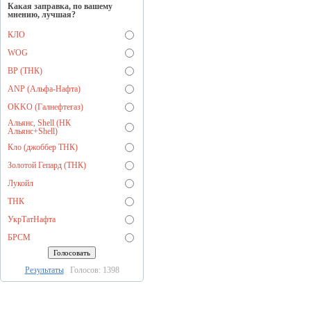
Какая заправка, по вашему
мнению, лучшая?
КЛО
WOG
BP (ТНК)
ANP (Альфа-Нафта)
OKKO (Галнефтегаз)
Альянс, Shell (НК
Альянс+Shell)
Кло (джоббер ТНК)
Золотой Гепард (ТНК)
Лукойл
ТНК
УкрТатНафта
БРСМ
Результаты
Голосов: 1398