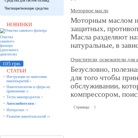
Средства для систем охлажд.
Чистящие/моющие средства
Моторное масло
Моторным маслом на
НОВИНКИ
защитных, противо
Масла разделяют на:
Очистка
сажевого
натуральные, в зави
фильтра
(дизельного
двигателя)
Очистители, освежители для 
105 грн.
Безусловно, полезна
СТАТЬИ
для того чтобы прин
Инструкции по нанесению
*
нанопокрытий
6
обслуживании, котор
Нанотехнологии и сферы их
*
применения
42
компрессором, поис
Тесты нанопродуктов
*
3
Автолюбителям
*
3
Страницы:
1
Интересное
*
10
Развитие нанотехнологий
*
24