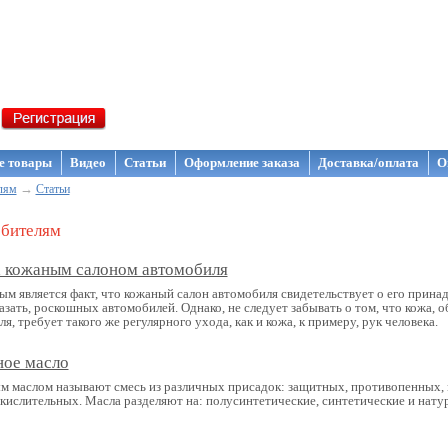
газин NanoStore
е товары
Видео
Статьи
Оформление заказа
Доставка/оплата
О
→
лям
Статьи
бителям
а кожаным салоном автомобиля
ым является факт, что кожаный салон автомобиля свидетельствует о его прина
зать, роскошных автомобилей. Однако, не следует забывать о том, что кожа, 
я, требует такого же регулярного ухода, как и кожа, к примеру, рук человека.
ое масло
 маслом называют смесь из различных присадок: защитных, противопенных,
кислительных. Масла разделяют на: полусинтетические, синтетические и натур