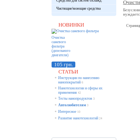
Средства для систем охлажд.
Очисти
Чистящие/моющие средства
Безусловн
нуждается
НОВИНКИ
Страниц
Очистка
сажевого
фильтра
(дизельного
двигателя)
105 грн.
СТАТЬИ
Инструкции по нанесению
*
нанопокрытий
6
Нанотехнологии и сферы их
*
применения
42
Тесты нанопродуктов
*
3
Автолюбителям
*
3
Интересное
*
10
Развитие нанотехнологий
*
24