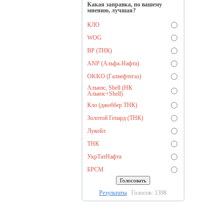
Какая заправка, по вашему
мнению, лучшая?
КЛО
WOG
BP (ТНК)
ANP (Альфа-Нафта)
OKKO (Галнефтегаз)
Альянс, Shell (НК
Альянс+Shell)
Кло (джоббер ТНК)
Золотой Гепард (ТНК)
Лукойл
ТНК
УкрТатНафта
БРСМ
Результаты
Голосов: 1398