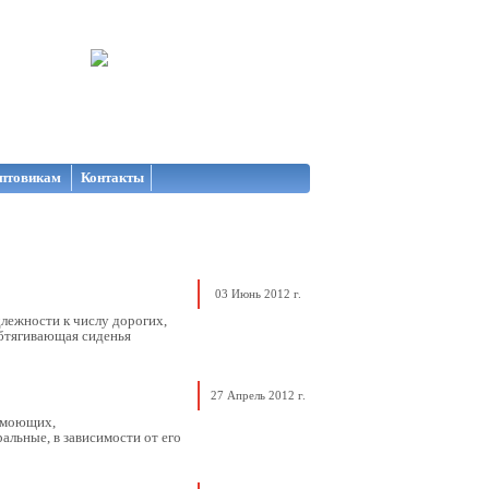
птовикам
Контакты
03 Июнь 2012 г.
длежности к числу дорогих,
обтягивающая сиденья
27 Апрель 2012 г.
 моющих,
альные, в зависимости от его