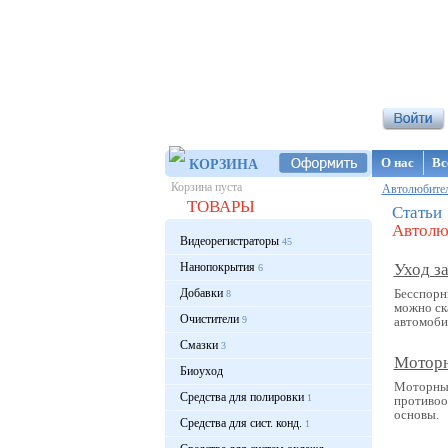
Интернет-ма
О нас
Вс
КОРЗИНА
Корзина пуста
Автолюбите
ТОВАРЫ
Статьи
Автолю
Видеорегистраторы
45
Нанопокрытия
Уход з
6
Добавки
Бесспорн
8
можно ска
Очистители
9
автомобил
Смазки
3
Моторн
Биоуход
Моторным
Средства для полировки
1
противоо
основы.
Средства для сист. конд.
1