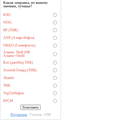
Какая заправка, по вашему
мнению, лучшая?
КЛО
WOG
BP (ТНК)
ANP (Альфа-Нафта)
OKKO (Галнефтегаз)
Альянс, Shell (НК
Альянс+Shell)
Кло (джоббер ТНК)
Золотой Гепард (ТНК)
Лукойл
ТНК
УкрТатНафта
БРСМ
Результаты
Голосов: 1398