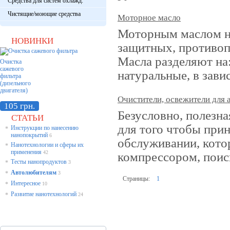
Средства для систем охлажд.
Чистящие/моющие средства
Моторное масло
Моторным маслом на
НОВИНКИ
защитных, противо
Масла разделяют на:
Очистка
сажевого
натуральные, в зави
фильтра
(дизельного
двигателя)
Очистители, освежители для 
105 грн.
Безусловно, полезна
СТАТЬИ
для того чтобы прин
Инструкции по нанесению
*
нанопокрытий
6
обслуживании, котор
Нанотехнологии и сферы их
*
применения
42
компрессором, поис
Тесты нанопродуктов
*
3
Автолюбителям
*
3
Страницы:
1
Интересное
*
10
Развитие нанотехнологий
*
24