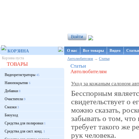
Интернет-магазин NanoStore
О нас
Все товары
Видео
Стать
КОРЗИНА
Корзина пуста
→
Автолюбителям
Статьи
ТОВАРЫ
Статьи
Автолюбителям
Видеорегистраторы
45
Нанопокрытия
Уход за кожаным салоном ав
6
Добавки
Бесспорным являетс
8
Очистители
свидетельствует о е
9
Смазки
3
можно сказать, рос
Биоуход
забывать о том, что
Средства для полировки
1
требует такого же ре
Средства для сист. конд.
1
рук человека.