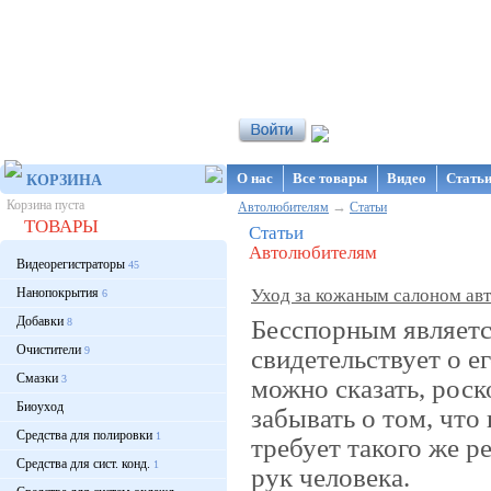
Интернет-магазин NanoStore
О нас
Все товары
Видео
Стать
КОРЗИНА
Корзина пуста
→
Автолюбителям
Статьи
ТОВАРЫ
Статьи
Автолюбителям
Видеорегистраторы
45
Нанопокрытия
Уход за кожаным салоном ав
6
Добавки
Бесспорным являетс
8
Очистители
свидетельствует о е
9
Смазки
3
можно сказать, рос
Биоуход
забывать о том, что
Средства для полировки
1
требует такого же ре
Средства для сист. конд.
1
рук человека.