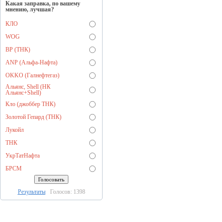
Какая заправка, по вашему
мнению, лучшая?
КЛО
WOG
BP (ТНК)
ANP (Альфа-Нафта)
OKKO (Галнефтегаз)
Альянс, Shell (НК
Альянс+Shell)
Кло (джоббер ТНК)
Золотой Гепард (ТНК)
Лукойл
ТНК
УкрТатНафта
БРСМ
Результаты
Голосов: 1398