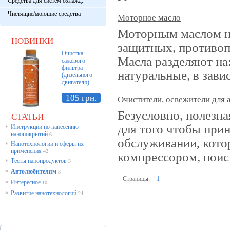
Средства для систем охлажд.
Чистящие/моющие средства
Моторное масло
Моторным маслом на
НОВИНКИ
защитных, противо
Очистка
Масла разделяют на:
сажевого
фильтра
натуральные, в зави
(дизельного
двигателя)
105 грн.
Очистители, освежители для 
Безусловно, полезна
СТАТЬИ
для того чтобы прин
Инструкции по нанесению
*
нанопокрытий
6
обслуживании, котор
Нанотехнологии и сферы их
*
применения
42
компрессором, поис
Тесты нанопродуктов
*
3
Автолюбителям
*
3
Страницы:
1
Интересное
*
10
Развитие нанотехнологий
*
24