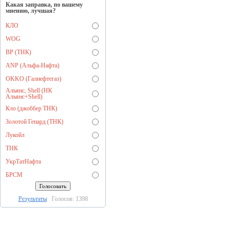
Какая заправка, по вашему
мнению, лучшая?
КЛО
WOG
BP (ТНК)
ANP (Альфа-Нафта)
OKKO (Галнефтегаз)
Альянс, Shell (НК
Альянс+Shell)
Кло (джоббер ТНК)
Золотой Гепард (ТНК)
Лукойл
ТНК
УкрТатНафта
БРСМ
Результаты
Голосов: 1398