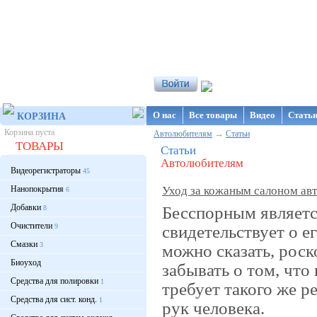
Интернет-магазин NanoStore
О нас
Все товары
Видео
Стать
КОРЗИНА
Корзина пуста
→
Автолюбителям
Статьи
ТОВАРЫ
Статьи
Автолюбителям
Видеорегистраторы
45
Нанопокрытия
Уход за кожаным салоном ав
6
Добавки
Бесспорным являетс
8
Очистители
свидетельствует о е
9
Смазки
3
можно сказать, рос
Биоуход
забывать о том, что
Средства для полировки
1
требует такого же ре
Средства для сист. конд.
1
рук человека.