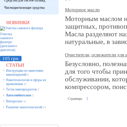
Средства для систем охлажд.
Чистящие/моющие средства
Моторное масло
Моторным маслом на
НОВИНКИ
защитных, противо
Масла разделяют на:
Очистка
сажевого
натуральные, в зави
фильтра
(дизельного
двигателя)
Очистители, освежители для 
105 грн.
Безусловно, полезна
СТАТЬИ
для того чтобы прин
Инструкции по нанесению
*
нанопокрытий
6
обслуживании, котор
Нанотехнологии и сферы их
*
применения
42
компрессором, поис
Тесты нанопродуктов
*
3
Автолюбителям
*
3
Страницы:
1
Интересное
*
10
Развитие нанотехнологий
*
24