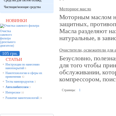
Средства для систем охлажд.
Чистящие/моющие средства
Моторное масло
Моторным маслом на
НОВИНКИ
защитных, противо
Масла разделяют на:
Очистка
сажевого
натуральные, в зави
фильтра
(дизельного
двигателя)
Очистители, освежители для 
105 грн.
Безусловно, полезна
СТАТЬИ
для того чтобы прин
Инструкции по нанесению
*
нанопокрытий
6
обслуживании, котор
Нанотехнологии и сферы их
*
применения
42
компрессором, поис
Тесты нанопродуктов
*
3
Автолюбителям
*
3
Страницы:
1
Интересное
*
10
Развитие нанотехнологий
*
24