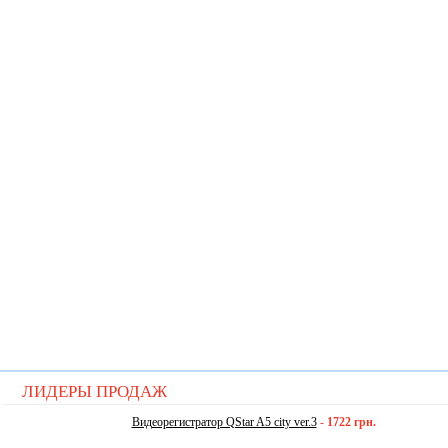
ЛИДЕРЫ ПРОДАЖ
Видеорегистратор QStar A5 city ver.3
-
1722 грн.