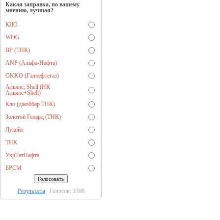
Какая заправка, по вашему
мнению, лучшая?
КЛО
WOG
BP (ТНК)
ANP (Альфа-Нафта)
OKKO (Галнефтегаз)
Альянс, Shell (НК
Альянс+Shell)
Кло (джоббер ТНК)
Золотой Гепард (ТНК)
Лукойл
ТНК
УкрТатНафта
БРСМ
Результаты
Голосов: 1398