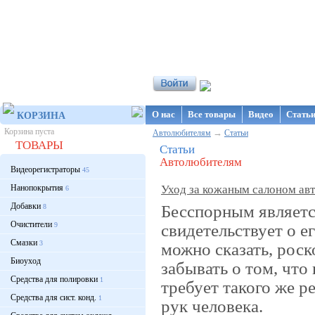
Интернет-магазин NanoStore
О нас
Все товары
Видео
Стать
КОРЗИНА
Корзина пуста
→
Автолюбителям
Статьи
ТОВАРЫ
Статьи
Автолюбителям
Видеорегистраторы
45
Нанопокрытия
Уход за кожаным салоном ав
6
Добавки
Бесспорным являетс
8
Очистители
свидетельствует о е
9
Смазки
3
можно сказать, рос
Биоуход
забывать о том, что
Средства для полировки
1
требует такого же ре
Средства для сист. конд.
1
рук человека.