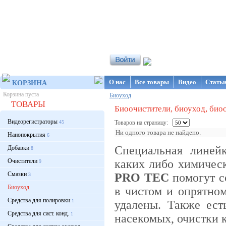
Интернет-магазин NanoStore
О нас
Все товары
Видео
Стать
КОРЗИНА
Корзина пуста
Биоуход
ТОВАРЫ
Биоочистители, биоуход, био
Видеорегистраторы
45
Товаров на страницу:
Ни одного товара не найдено.
Нанопокрытия
6
Специальная линей
Добавки
8
Очистители
каких либо химичес
9
Смазки
PRO TEC
помогут с
3
Биоуход
в чистом и опрятном
Средства для полировки
1
удалены. Также ес
Средства для сист. конд.
1
насекомых, очистки к