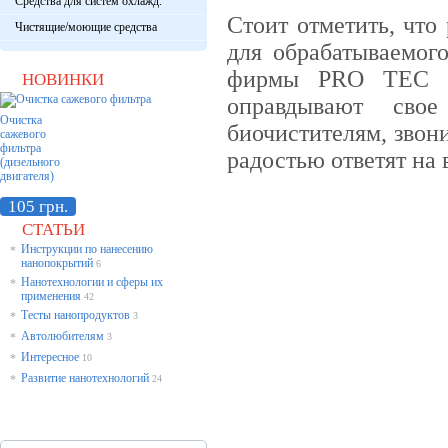
Средства для систем охлажд.
Стоит отметить, что
Чистящие/моющие средства
для обрабатываемог
фирмы PRO TEC 10
НОВИНКИ
оправдывают сво
Очистка
биочистителям, звон
сажевого
фильтра
радостью ответят на
(дизельного
двигателя)
105 грн.
СТАТЬИ
Инструкции по нанесению
*
нанопокрытий
6
Нанотехнологии и сферы их
*
применения
42
Тесты нанопродуктов
*
3
Автолюбителям
*
3
Интересное
*
10
Развитие нанотехнологий
*
24