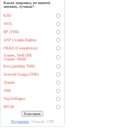
Какая заправка, по вашему
мнению, лучшая?
КЛО
WOG
BP (ТНК)
ANP (Альфа-Нафта)
OKKO (Галнефтегаз)
Альянс, Shell (НК
Альянс+Shell)
Кло (джоббер ТНК)
Золотой Гепард (ТНК)
Лукойл
ТНК
УкрТатНафта
БРСМ
Результаты
Голосов: 1398