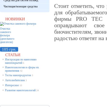
Средства для систем охлажд.
Стоит отметить, что
Чистящие/моющие средства
для обрабатываемог
фирмы PRO TEC 10
НОВИНКИ
оправдывают сво
Очистка
биочистителям, звон
сажевого
фильтра
радостью ответят на
(дизельного
двигателя)
105 грн.
СТАТЬИ
Инструкции по нанесению
*
нанопокрытий
6
Нанотехнологии и сферы их
*
применения
42
Тесты нанопродуктов
*
3
Автолюбителям
*
3
Интересное
*
10
Развитие нанотехнологий
*
24