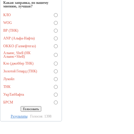
Какая заправка, по вашему
мнению, лучшая?
КЛО
WOG
BP (ТНК)
ANP (Альфа-Нафта)
OKKO (Галнефтегаз)
Альянс, Shell (НК
Альянс+Shell)
Кло (джоббер ТНК)
Золотой Гепард (ТНК)
Лукойл
ТНК
УкрТатНафта
БРСМ
Результаты
Голосов: 1398