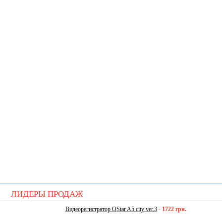
ЛИДЕРЫ ПРОДАЖ
Видеорегистратор QStar A5 city ver.3
-
1722 грн.