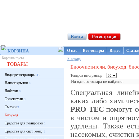
Интернет-магазин NanoStore
О нас
Все товары
Видео
Стать
КОРЗИНА
Корзина пуста
Биоуход
ТОВАРЫ
Биоочистители, биоуход, био
Видеорегистраторы
45
Товаров на страницу:
Ни одного товара не найдено.
Нанопокрытия
6
Специальная линей
Добавки
8
Очистители
каких либо химичес
9
Смазки
PRO TEC
помогут с
3
Биоуход
в чистом и опрятном
Средства для полировки
1
удалены. Также ес
Средства для сист. конд.
1
насекомых, очистки к