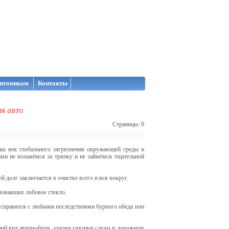
птовикам
Контакты
я авто
Страницы: 0
наш век глобального загрязнения окружающей среды и
ами не возьмёмся за тряпку и не займёмся тщательной
й долг заключается в очистке всего и вся вокруг.
ловавших лобовое стекло.
, справятся с любыми последствиями бурного обеда или
ний вид автомобиля, удаляя грязные следы и дорожную