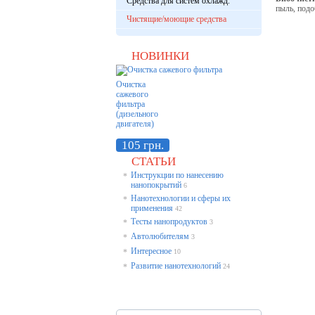
Средства для систем охлажд.
пыль, под
Чистящие/моющие средства
НОВИНКИ
Очистка
сажевого
фильтра
(дизельного
двигателя)
105 грн.
СТАТЬИ
Инструкции по нанесению
*
нанопокрытий
6
Нанотехнологии и сферы их
*
применения
42
Тесты нанопродуктов
*
3
Автолюбителям
*
3
Интересное
*
10
Развитие нанотехнологий
*
24