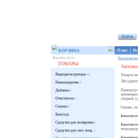
Интернет-ма
О нас
Вс
КОРЗИНА
Корзина пуста
Чистящие/мо
ТОВАРЫ
Автокос
Видеорегистраторы
45
Товаров на
Ни одного
Нанопокрытия
6
Привередл
Добавки
8
жизненных 
Очистители
уборкой, гр
9
Смазки
3
Однако, по
Биоуход
Биоочисти
Средства для полировки
1
Биоочист
непредвиде
Средства для сист. конд.
1
Б
иоочисти