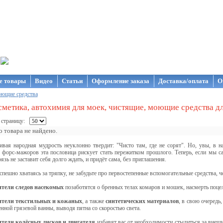
газин NanoStore
е товары
Видео
Статьи
Оформление заказа
Доставка/оплата
О
ющие средства
метика, автохимия для моек, чистящие, моющие средства дл
 страницу:
 товара не найдено.
ивая народная мудрость неуклонно твердит: "Чисто там, где не сорят". Но, увы, в 
форс-мажоров эта пословица рискует стать пережитком прошлого. Теперь, если мы с
язь не заставит себя долго ждать, и придёт сама, без приглашения.
спешно хватаясь за тряпку, не забудьте про первостепенные вспомогательные средства, че
тели следов насекомых
позаботятся о бренных телах комаров и мошек, насмерть поце
ители текстильных и кожаных
, а также
синтетических материалов
, в свою очередь
нной грязевой ванны, выводя пятна со скоростью света.
тели колёсных дисков и двигателя
избавят вас от необходимости стыдиться за внеш