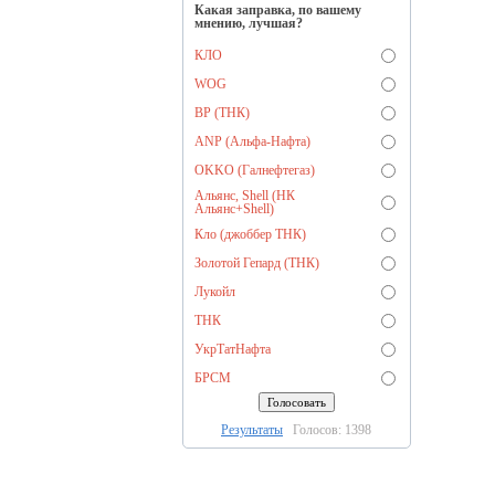
Какая заправка, по вашему
мнению, лучшая?
КЛО
WOG
BP (ТНК)
ANP (Альфа-Нафта)
OKKO (Галнефтегаз)
Альянс, Shell (НК
Альянс+Shell)
Кло (джоббер ТНК)
Золотой Гепард (ТНК)
Лукойл
ТНК
УкрТатНафта
БРСМ
Результаты
Голосов: 1398