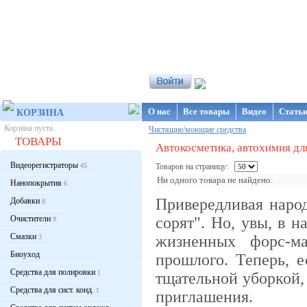
Интернет-магазин NanoStore
О нас
Все товары
Видео
Стать
КОРЗИНА
Корзина пуста
Чистящие/моющие средства
ТОВАРЫ
Автокосметика, автохимия дл
Видеорегистраторы
45
Товаров на страницу:
Ни одного товара не найдено.
Нанопокрытия
6
Привередливая народ
Добавки
8
Очистители
сорят". Но, увы, в 
9
Смазки
жизненных форс-ма
3
Биоуход
прошлого. Теперь, 
Средства для полировки
1
тщательной уборкой, 
Средства для сист. конд.
1
приглашения.