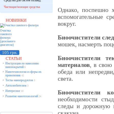
Средства для систем охлажд.
Чистящие/моющие средства
Однако, поспешно х
вспомогательные сре
НОВИНКИ
вокруг.
Очистка
сажевого
Биоочистители сле
фильтра
(дизельного
мошек, насмерть поц
двигателя)
105 грн.
Биоочистители т
СТАТЬИ
Инструкции по нанесению
материалов
, в свою
*
нанопокрытий
6
обеда или непредви
Нанотехнологии и сферы их
*
применения
42
света.
Тесты нанопродуктов
*
3
Автолюбителям
*
3
Интересное
Б
иоочистители к
*
10
Развитие нанотехнологий
*
24
необходимости стыд
следы и дорожную 
скакуна.