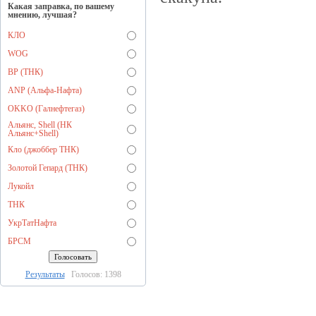
Какая заправка, по вашему
мнению, лучшая?
КЛО
WOG
BP (ТНК)
ANP (Альфа-Нафта)
OKKO (Галнефтегаз)
Альянс, Shell (НК
Альянс+Shell)
Кло (джоббер ТНК)
Золотой Гепард (ТНК)
Лукойл
ТНК
УкрТатНафта
БРСМ
Результаты
Голосов: 1398