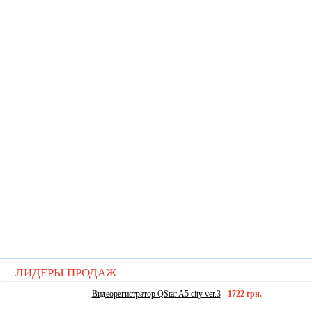
ЛИДЕРЫ ПРОДАЖ
Видеорегистратор QStar A5 city ver.3
-
1722 грн.