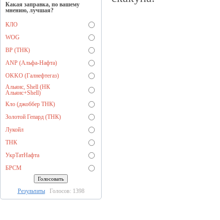
Какая заправка, по вашему
мнению, лучшая?
КЛО
WOG
BP (ТНК)
ANP (Альфа-Нафта)
OKKO (Галнефтегаз)
Альянс, Shell (НК
Альянс+Shell)
Кло (джоббер ТНК)
Золотой Гепард (ТНК)
Лукойл
ТНК
УкрТатНафта
БРСМ
Результаты
Голосов: 1398