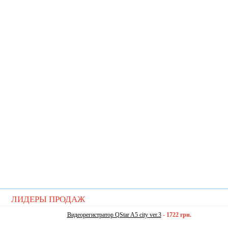
ЛИДЕРЫ ПРОДАЖ
Видеорегистратор QStar A5 city ver.3
-
1722 грн.