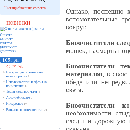
Средства для систем охлажд.
Чистящие/моющие средства
Однако, поспешно х
вспомогательные сре
НОВИНКИ
вокруг.
Очистка
сажевого
Биоочистители сле
фильтра
(дизельного
мошек, насмерть поц
двигателя)
105 грн.
Биоочистители т
СТАТЬИ
Инструкции по нанесению
материалов
, в свою
*
нанопокрытий
6
обеда или непредви
Нанотехнологии и сферы их
*
применения
42
света.
Тесты нанопродуктов
*
3
Автолюбителям
*
3
Интересное
Б
иоочистители к
*
10
Развитие нанотехнологий
*
24
необходимости стыд
следы и дорожную 
скакуна.