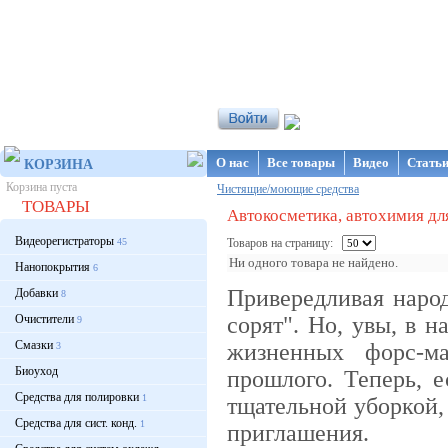
Интернет-магазин NanoStore
О нас
Все товары
Видео
Стать
КОРЗИНА
Корзина пуста
Чистящие/моющие средства
ТОВАРЫ
Автокосметика, автохимия дл
Видеорегистраторы
45
Товаров на страницу:
Ни одного товара не найдено.
Нанопокрытия
6
Привередливая народ
Добавки
8
Очистители
сорят". Но, увы, в 
9
Смазки
жизненных форс-ма
3
Биоуход
прошлого. Теперь, 
Средства для полировки
1
тщательной уборкой, 
Средства для сист. конд.
1
приглашения.