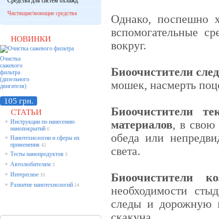
Средства для систем охлажд.
Чистящие/моющие средства
Однако, поспешно х
вспомогательные сре
НОВИНКИ
вокруг.
Очистка
сажевого
Биоочистители сле
фильтра
(дизельного
мошек, насмерть поц
двигателя)
105 грн.
Биоочистители т
СТАТЬИ
Инструкции по нанесению
материалов
, в свою
*
нанопокрытий
6
обеда или непредви
Нанотехнологии и сферы их
*
применения
42
света.
Тесты нанопродуктов
*
3
Автолюбителям
*
3
Интересное
Б
иоочистители к
*
10
Развитие нанотехнологий
*
24
необходимости стыд
следы и дорожную 
скакуна.