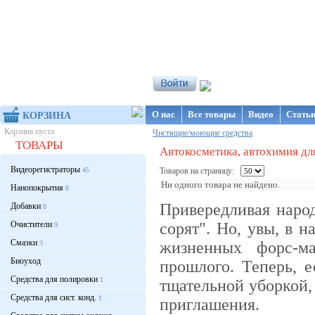
Интернет-магазин NanoStore
О нас
Все товары
Видео
Стать
КОРЗИНА
Корзина пуста
Чистящие/моющие средства
ТОВАРЫ
Автокосметика, автохимия дл
Видеорегистраторы
45
Товаров на страницу:
Ни одного товара не найдено.
Нанопокрытия
6
Привередливая народ
Добавки
8
Очистители
сорят". Но, увы, в 
9
Смазки
жизненных форс-ма
3
Биоуход
прошлого. Теперь, 
Средства для полировки
1
тщательной уборкой, 
Средства для сист. конд.
1
приглашения.