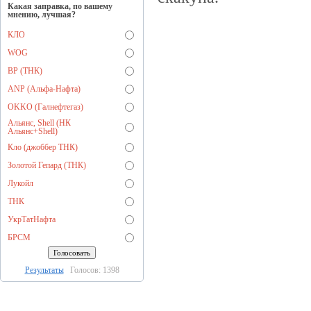
Какая заправка, по вашему
мнению, лучшая?
КЛО
WOG
BP (ТНК)
ANP (Альфа-Нафта)
OKKO (Галнефтегаз)
Альянс, Shell (НК
Альянс+Shell)
Кло (джоббер ТНК)
Золотой Гепард (ТНК)
Лукойл
ТНК
УкрТатНафта
БРСМ
Результаты
Голосов: 1398