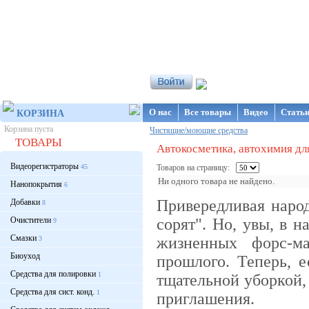
Интернет-магазин NanoStore
О нас
Все товары
Видео
Стать
КОРЗИНА
Корзина пуста
Чистящие/моющие средства
ТОВАРЫ
Автокосметика, автохимия дл
Видеорегистраторы
45
Товаров на страницу:
Ни одного товара не найдено.
Нанопокрытия
6
Привередливая народ
Добавки
8
Очистители
сорят". Но, увы, в 
9
Смазки
жизненных форс-ма
3
Биоуход
прошлого. Теперь, 
Средства для полировки
1
тщательной уборкой, 
Средства для сист. конд.
1
приглашения.