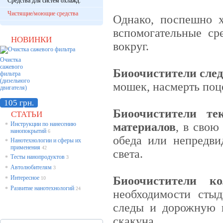
Средства для систем охлажд.
Чистящие/моющие средства
Однако, поспешно х
вспомогательные сре
НОВИНКИ
вокруг.
Очистка
сажевого
Биоочистители сле
фильтра
(дизельного
мошек, насмерть поц
двигателя)
105 грн.
Биоочистители т
СТАТЬИ
Инструкции по нанесению
материалов
, в свою
*
нанопокрытий
6
обеда или непредви
Нанотехнологии и сферы их
*
применения
42
света.
Тесты нанопродуктов
*
3
Автолюбителям
*
3
Интересное
Б
иоочистители к
*
10
Развитие нанотехнологий
*
24
необходимости стыд
следы и дорожную 
скакуна.