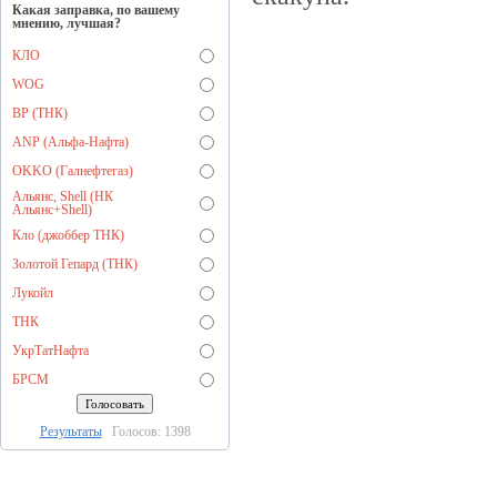
Какая заправка, по вашему
мнению, лучшая?
КЛО
WOG
BP (ТНК)
ANP (Альфа-Нафта)
OKKO (Галнефтегаз)
Альянс, Shell (НК
Альянс+Shell)
Кло (джоббер ТНК)
Золотой Гепард (ТНК)
Лукойл
ТНК
УкрТатНафта
БРСМ
Результаты
Голосов: 1398