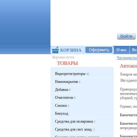
Интернет-ма
О нас
Вс
КОРЗИНА
Корзина пуста
Чистящие/мо
ТОВАРЫ
Автокос
Видеорегистраторы
45
Товаров на
Ни одного
Нанопокрытия
6
Привередл
Добавки
8
жизненных 
Очистители
уборкой, гр
9
Смазки
3
Однако, по
Биоуход
Биоочисти
Средства для полировки
1
Биоочист
непредвиде
Средства для сист. конд.
1
Б
иоочисти