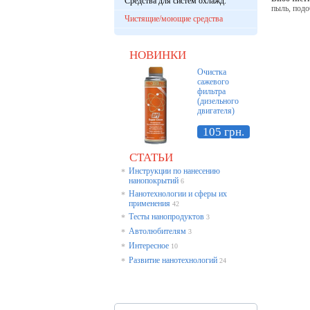
Средства для систем охлажд.
пыль, под
Чистящие/моющие средства
НОВИНКИ
Очистка
сажевого
фильтра
(дизельного
двигателя)
105 грн.
СТАТЬИ
Инструкции по нанесению
*
нанопокрытий
6
Нанотехнологии и сферы их
*
применения
42
Тесты нанопродуктов
*
3
Автолюбителям
*
3
Интересное
*
10
Развитие нанотехнологий
*
24