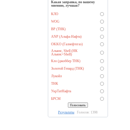
Какая заправка, по вашему
мнению, лучшая?
КЛО
WOG
BP (ТНК)
ANP (Альфа-Нафта)
OKKO (Галнефтегаз)
Альянс, Shell (НК
Альянс+Shell)
Кло (джоббер ТНК)
Золотой Гепард (ТНК)
Лукойл
ТНК
УкрТатНафта
БРСМ
Результаты
Голосов: 1398