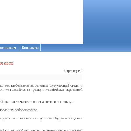
птовикам
Контакты
я авто
Страницы: 0
наш век глобального загрязнения окружающей среды и
ами не возьмёмся за тряпку и не займёмся тщательной
й долг заключается в очистке всего и вся вокруг.
ловавших лобовое стекло.
, справятся с любыми последствиями бурного обеда или
ний вид автомобиля, удаляя грязные следы и дорожную