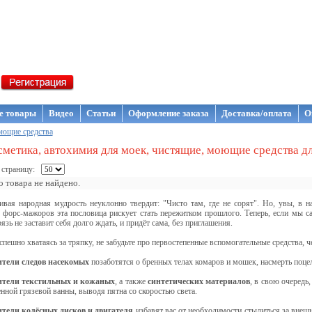
газин NanoStore
е товары
Видео
Статьи
Оформление заказа
Доставка/оплата
О
ющие средства
метика, автохимия для моек, чистящие, моющие средства дл
 страницу:
 товара не найдено.
ивая народная мудрость неуклонно твердит: "Чисто там, где не сорят". Но, увы, в 
форс-мажоров эта пословица рискует стать пережитком прошлого. Теперь, если мы с
язь не заставит себя долго ждать, и придёт сама, без приглашения.
спешно хватаясь за тряпку, не забудьте про первостепенные вспомогательные средства, че
тели следов насекомых
позаботятся о бренных телах комаров и мошек, насмерть поце
ители текстильных и кожаных
, а также
синтетических материалов
, в свою очередь
нной грязевой ванны, выводя пятна со скоростью света.
тели колёсных дисков и двигателя
избавят вас от необходимости стыдиться за внеш