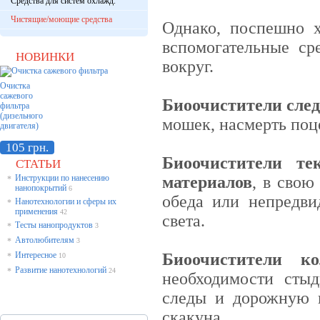
Средства для систем охлажд.
Чистящие/моющие средства
Однако, поспешно х
вспомогательные сре
НОВИНКИ
вокруг.
Очистка
сажевого
Биоочистители сле
фильтра
(дизельного
мошек, насмерть поц
двигателя)
105 грн.
Биоочистители т
СТАТЬИ
Инструкции по нанесению
материалов
, в свою
*
нанопокрытий
6
обеда или непредви
Нанотехнологии и сферы их
*
применения
42
света.
Тесты нанопродуктов
*
3
Автолюбителям
*
3
Интересное
Б
иоочистители к
*
10
Развитие нанотехнологий
*
24
необходимости стыд
следы и дорожную 
скакуна.