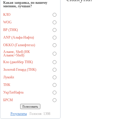
Какая заправка, по вашему
мнению, лучшая?
КЛО
WOG
BP (ТНК)
ANP (Альфа-Нафта)
OKKO (Галнефтегаз)
Альянс, Shell (НК
Альянс+Shell)
Кло (джоббер ТНК)
Золотой Гепард (ТНК)
Лукойл
ТНК
УкрТатНафта
БРСМ
Результаты
Голосов: 1398