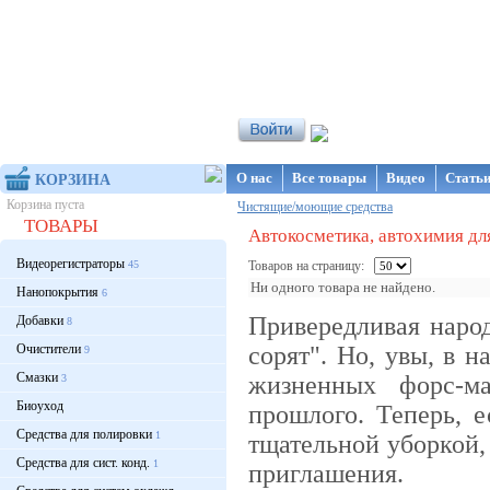
Интернет-магазин NanoStore
О нас
Все товары
Видео
Стать
КОРЗИНА
Корзина пуста
Чистящие/моющие средства
ТОВАРЫ
Автокосметика, автохимия дл
Видеорегистраторы
45
Товаров на страницу:
Ни одного товара не найдено.
Нанопокрытия
6
Привередливая народ
Добавки
8
Очистители
сорят". Но, увы, в 
9
Смазки
жизненных форс-ма
3
Биоуход
прошлого. Теперь, 
Средства для полировки
1
тщательной уборкой, 
Средства для сист. конд.
1
приглашения.