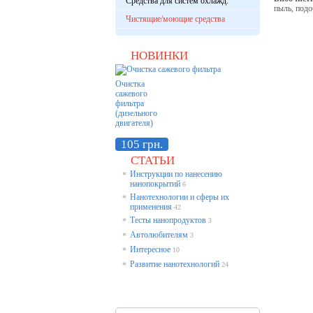
Средства для систем охлажд.
пыль, под
Чистящие/моющие средства
НОВИНКИ
Очистка
сажевого
фильтра
(дизельного
двигателя)
105 грн.
СТАТЬИ
Инструкции по нанесению
*
нанопокрытий
6
Нанотехнологии и сферы их
*
применения
42
Тесты нанопродуктов
*
3
Автолюбителям
*
3
Интересное
*
10
Развитие нанотехнологий
*
24