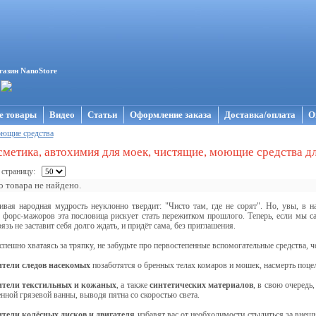
газин NanoStore
е товары
Видео
Статьи
Оформление заказа
Доставка/оплата
О
ющие средства
метика, автохимия для моек, чистящие, моющие средства дл
 страницу:
 товара не найдено.
ивая народная мудрость неуклонно твердит: "Чисто там, где не сорят". Но, увы, в 
форс-мажоров эта пословица рискует стать пережитком прошлого. Теперь, если мы с
язь не заставит себя долго ждать, и придёт сама, без приглашения.
спешно хватаясь за тряпку, не забудьте про первостепенные вспомогательные средства, че
тели следов насекомых
позаботятся о бренных телах комаров и мошек, насмерть поце
ители текстильных и кожаных
, а также
синтетических материалов
, в свою очередь
нной грязевой ванны, выводя пятна со скоростью света.
тели колёсных дисков и двигателя
избавят вас от необходимости стыдиться за внеш