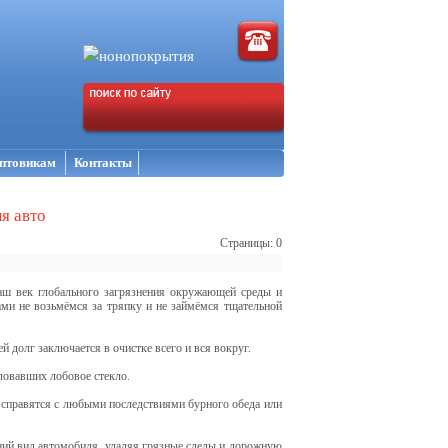
птовикам
Контакты
я авто
Страницы: 0
наш век глобального загрязнения окружающей среды и
ами не возьмёмся за тряпку и не займёмся тщательной
й долг заключается в очистке всего и вся вокруг.
ловавших лобовое стекло.
, справятся с любыми последствиями бурного обеда или
ний вид автомобиля, удаляя грязные следы и дорожную