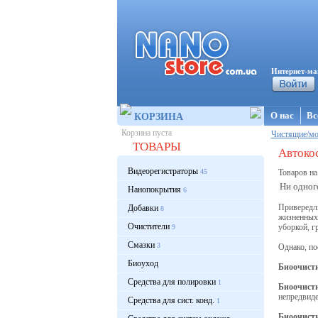
Интернет-ма
О нас
Вс
КОРЗИНА
Корзина пуста
Чистящие/мо
ТОВАРЫ
Автокос
Видеорегистраторы
45
Товаров на
Ни одного
Нанопокрытия
6
Привередл
Добавки
8
жизненных 
Очистители
уборкой, гр
9
Смазки
3
Однако, по
Биоуход
Биоочисти
Средства для полировки
1
Биоочист
непредвиде
Средства для сист. конд.
1
Б
иоочисти