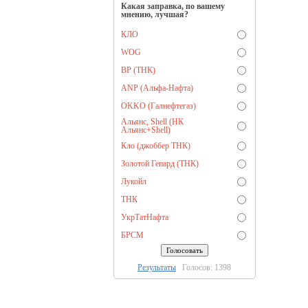
Какая заправка, по вашему
мнению, лучшая?
КЛО
WOG
BP (ТНК)
ANP (Альфа-Нафта)
OKKO (Галнефтегаз)
Альянс, Shell (НК
Альянс+Shell)
Кло (джоббер ТНК)
Золотой Гепард (ТНК)
Лукойл
ТНК
УкрТатНафта
БРСМ
Результаты
Голосов: 1398