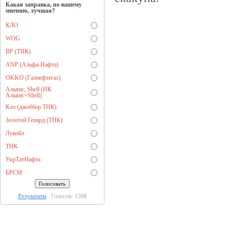
Какая заправка, по вашему
мнению, лучшая?
КЛО
WOG
BP (ТНК)
ANP (Альфа-Нафта)
OKKO (Галнефтегаз)
Альянс, Shell (НК
Альянс+Shell)
Кло (джоббер ТНК)
Золотой Гепард (ТНК)
Лукойл
ТНК
УкрТатНафта
БРСМ
Результаты
Голосов: 1398