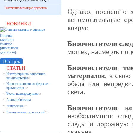
Средства для систем охлажд.
Чистящие/моющие средства
Однако, поспешно х
вспомогательные сре
НОВИНКИ
вокруг.
Очистка
сажевого
Биоочистители сле
фильтра
(дизельного
мошек, насмерть поц
двигателя)
105 грн.
Биоочистители т
СТАТЬИ
Инструкции по нанесению
материалов
, в свою
*
нанопокрытий
6
обеда или непредви
Нанотехнологии и сферы их
*
применения
42
света.
Тесты нанопродуктов
*
3
Автолюбителям
*
3
Интересное
Б
иоочистители к
*
10
Развитие нанотехнологий
*
24
необходимости стыд
следы и дорожную 
скакуна.