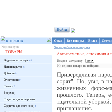
Интернет-магазин NanoStore
О нас
Все товары
Видео
Стать
КОРЗИНА
Корзина пуста
Чистящие/моющие средства
ТОВАРЫ
Автокосметика, автохимия дл
Видеорегистраторы
45
Товаров на страницу:
Ни одного товара не найдено.
Нанопокрытия
6
Привередливая народ
Добавки
8
Очистители
сорят". Но, увы, в 
9
Смазки
жизненных форс-ма
3
Биоуход
прошлого. Теперь, 
Средства для полировки
1
тщательной уборкой, 
Средства для сист. конд.
1
приглашения.