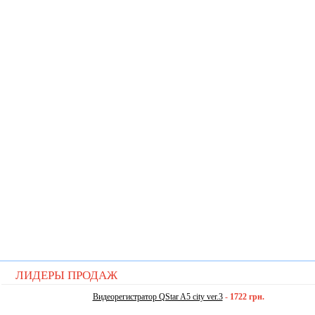
ЛИДЕРЫ ПРОДАЖ
Видеорегистратор QStar A5 city ver.3
-
1722 грн.