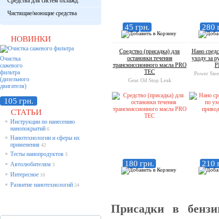
Средства для систем охлажд.
Чистящие/моющие средства
45 грн.
280 
НОВИНКИ
Средство (присадка) для
Нано средс
остановки течения
уходу за 
Очистка
трансмиссионного масла PRO
P
сажевого
TEC
фильтра
Power Stee
(дизельного
Gear Oil Stop Leak
двигателя)
105 грн.
СТАТЬИ
Инструкции по нанесению
*
нанопокрытий
6
Нанотехнологии и сферы их
*
применения
42
Тесты нанопродуктов
*
3
180 грн.
210 
Автолюбителям
*
3
Интересное
*
10
Развитие нанотехнологий
*
24
Присадки в бензи