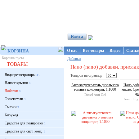
Интернет-магазин NanoStore
О нас
Все товары
Видео
Стать
КОРЗИНА
Корзина пуста
Добавки
ТОВАРЫ
Нано (nano) добавки, присадки
Видеорегистраторы
45
Товаров на страницу:
Нанопокрытия
6
Антизагустеватель дизельного
Нано доб
топлива концентрат, 1:1000
масло. Сре
Добавки
8
дв
Diesel Anti Gel
Очистители
Nano Engi
9
Смазки
3
Биоуход
Средства для полировки
1
Средства для сист. конд.
1