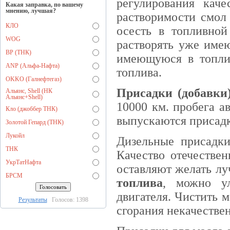
регулирования кач
Какая заправка, по вашему
мнению, лучшая?
растворимости смол 
КЛО
осесть в топливной
WOG
растворять уже имею
BP (ТНК)
имеющуюся в топли
ANP (Альфа-Нафта)
топлива.
OKKO (Галнефтегаз)
Присадки (добавки)
Альянс, Shell (НК
Альянс+Shell)
10000 км. пробега а
Кло (джоббер ТНК)
выпускаются присадк
Золотой Гепард (ТНК)
Лукойл
Дизельные присадки
ТНК
Качество отечествен
УкрТатНафта
оставляют желать л
БРСМ
топлива
, можно ул
двигателя. Чистить м
Результаты
Голосов: 1398
сгорания некачестве