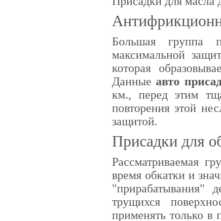
Присадки для масла 
Антифрикционн
Большая группа п
максимальной защит
которая образовыва
Данные
авто приса
км., перед этим тщ
повторения этой не
защитой.
Присадки для о
Рассматриваемая гр
время обкатки и зна
"прирабатывания" д
трущихся поверхн
применять только в 