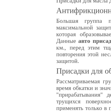
Присадки для масла 
Антифрикционн
Большая группа п
максимальной защит
которая образовыва
Данные
авто приса
км., перед этим тщ
повторения этой не
защитой.
Присадки для о
Рассматриваемая гр
время обкатки и зна
"прирабатывания" д
трущихся поверхн
применять только в 