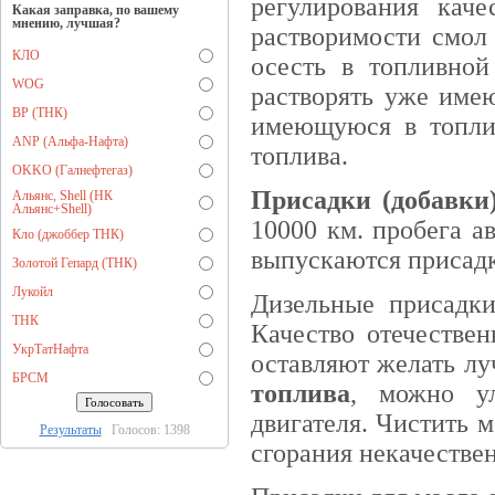
регулирования кач
Какая заправка, по вашему
мнению, лучшая?
растворимости смол 
КЛО
осесть в топливной
WOG
растворять уже имею
BP (ТНК)
имеющуюся в топли
ANP (Альфа-Нафта)
топлива.
OKKO (Галнефтегаз)
Присадки (добавки)
Альянс, Shell (НК
Альянс+Shell)
10000 км. пробега а
Кло (джоббер ТНК)
выпускаются присадк
Золотой Гепард (ТНК)
Лукойл
Дизельные присадки
ТНК
Качество отечествен
УкрТатНафта
оставляют желать л
БРСМ
топлива
, можно ул
двигателя. Чистить м
Результаты
Голосов: 1398
сгорания некачестве