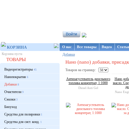
Интернет-магазин NanoStore
О нас
Все товары
Видео
Стать
КОРЗИНА
Корзина пуста
Добавки
ТОВАРЫ
Нано (nano) добавки, присадки
Видеорегистраторы
45
Товаров на страницу:
Нанопокрытия
6
Антизагустеватель дизельного
Нано доб
топлива концентрат, 1:1000
масло. Сре
Добавки
8
дв
Diesel Anti Gel
Очистители
Nano Engi
9
Смазки
3
Биоуход
Средства для полировки
1
Средства для сист. конд.
1