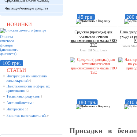
Средства для систем охлажд.
Чистящие/моющие средства
45 грн.
280 
НОВИНКИ
Средство (присадка) для
Нано средс
остановки течения
уходу за 
Очистка
трансмиссионного масла PRO
P
сажевого
TEC
фильтра
Power Stee
(дизельного
Gear Oil Stop Leak
двигателя)
105 грн.
СТАТЬИ
Инструкции по нанесению
*
нанопокрытий
6
Нанотехнологии и сферы их
*
применения
42
Тесты нанопродуктов
*
3
180 грн.
210 
Автолюбителям
*
3
Интересное
*
10
Развитие нанотехнологий
*
24
Присадки в бензи