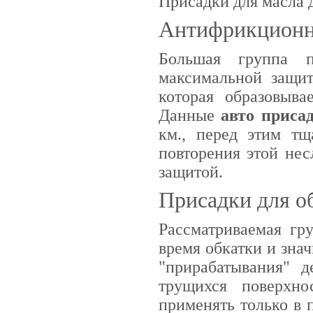
Присадки для масла 
Антифрикционн
Большая группа п
максимальной защит
которая образовыва
Данные
авто приса
км., перед этим тщ
повторения этой не
защитой.
Присадки для о
Рассматриваемая гр
время обкатки и зна
"прирабатывания" д
трущихся поверхн
применять только в 