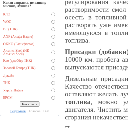
регулирования кач
Какая заправка, по вашему
мнению, лучшая?
растворимости смол 
КЛО
осесть в топливной
WOG
растворять уже имею
BP (ТНК)
имеющуюся в топли
ANP (Альфа-Нафта)
топлива.
OKKO (Галнефтегаз)
Присадки (добавки)
Альянс, Shell (НК
Альянс+Shell)
10000 км. пробега а
Кло (джоббер ТНК)
выпускаются присадк
Золотой Гепард (ТНК)
Лукойл
Дизельные присадки
ТНК
Качество отечествен
УкрТатНафта
оставляют желать л
БРСМ
топлива
, можно ул
двигателя. Чистить м
Результаты
Голосов: 1398
сгорания некачестве