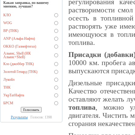
регулирования кач
Какая заправка, по вашему
мнению, лучшая?
растворимости смол 
КЛО
осесть в топливной
WOG
растворять уже имею
BP (ТНК)
имеющуюся в топли
ANP (Альфа-Нафта)
топлива.
OKKO (Галнефтегаз)
Присадки (добавки)
Альянс, Shell (НК
Альянс+Shell)
10000 км. пробега а
Кло (джоббер ТНК)
выпускаются присадк
Золотой Гепард (ТНК)
Лукойл
Дизельные присадки
ТНК
Качество отечествен
УкрТатНафта
оставляют желать л
БРСМ
топлива
, можно ул
двигателя. Чистить м
Результаты
Голосов: 1398
сгорания некачестве