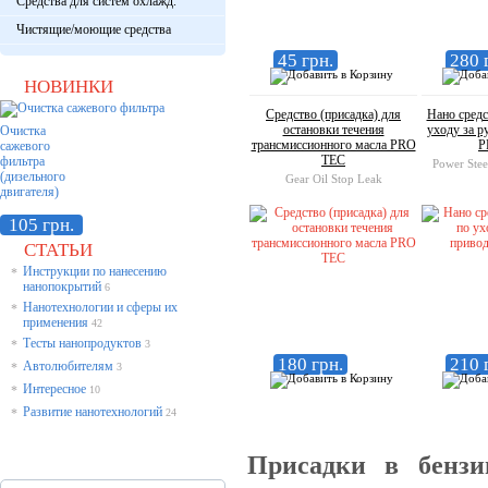
Средства для систем охлажд.
Чистящие/моющие средства
45 грн.
280 
НОВИНКИ
Средство (присадка) для
Нано средс
остановки течения
уходу за 
Очистка
трансмиссионного масла PRO
P
сажевого
TEC
фильтра
Power Stee
(дизельного
Gear Oil Stop Leak
двигателя)
105 грн.
СТАТЬИ
Инструкции по нанесению
*
нанопокрытий
6
Нанотехнологии и сферы их
*
применения
42
Тесты нанопродуктов
*
3
180 грн.
210 
Автолюбителям
*
3
Интересное
*
10
Развитие нанотехнологий
*
24
Присадки в бензи