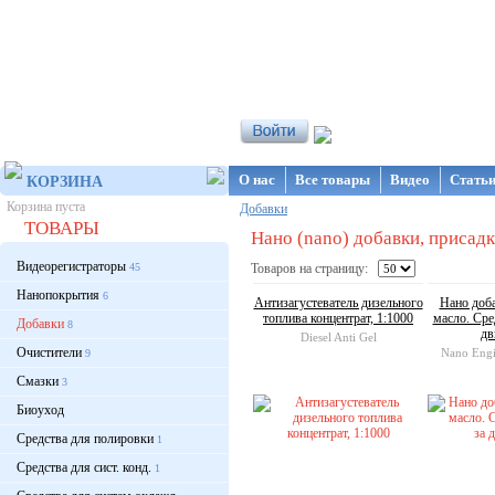
Интернет-магазин NanoStore
О нас
Все товары
Видео
Стать
КОРЗИНА
Корзина пуста
Добавки
ТОВАРЫ
Нано (nano) добавки, присадки
Видеорегистраторы
45
Товаров на страницу:
Нанопокрытия
6
Антизагустеватель дизельного
Нано доб
топлива концентрат, 1:1000
масло. Сре
Добавки
8
дв
Diesel Anti Gel
Очистители
Nano Engi
9
Смазки
3
Биоуход
Средства для полировки
1
Средства для сист. конд.
1