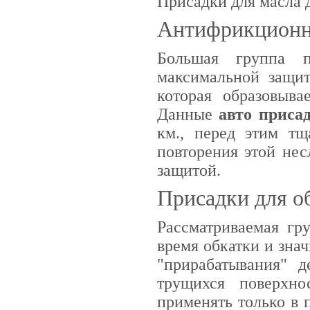
Присадки для масла 
Антифрикционн
Большая группа п
максимальной защит
которая образовыва
Данные
авто приса
км., перед этим тщ
повторения этой не
защитой.
Присадки для о
Рассматриваемая гр
время обкатки и зна
"прирабатывания" д
трущихся поверхн
применять только в 