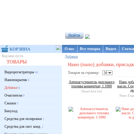
Интернет-магазин NanoStore
О нас
Все товары
Видео
Стать
КОРЗИНА
Корзина пуста
Добавки
ТОВАРЫ
Нано (nano) добавки, присадки
Видеорегистраторы
45
Товаров на страницу:
Нанопокрытия
6
Антизагустеватель дизельного
Нано доб
топлива концентрат, 1:1000
масло. Сре
Добавки
8
дв
Diesel Anti Gel
Очистители
Nano Engi
9
Смазки
3
Биоуход
Средства для полировки
1
Средства для сист. конд.
1