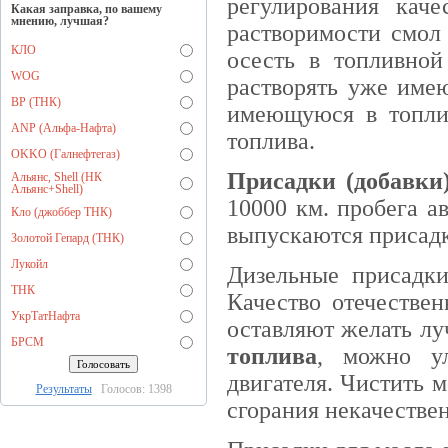
регулирования кач
Какая заправка, по вашему
мнению, лучшая?
растворимости смол 
КЛО
осесть в топливной
WOG
растворять уже имею
BP (ТНК)
имеющуюся в топли
ANP (Альфа-Нафта)
топлива.
OKKO (Галнефтегаз)
Присадки (добавки)
Альянс, Shell (НК
Альянс+Shell)
10000 км. пробега а
Кло (джоббер ТНК)
выпускаются присадк
Золотой Гепард (ТНК)
Лукойл
Дизельные присадки
ТНК
Качество отечествен
УкрТатНафта
оставляют желать л
БРСМ
топлива
, можно ул
двигателя. Чистить м
Результаты
Голосов: 1398
сгорания некачестве