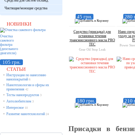
Средства для систем охлажд.
Чистящие/моющие средства
45 грн.
280 
НОВИНКИ
Средство (присадка) для
Нано средс
остановки течения
уходу за 
Очистка
трансмиссионного масла PRO
P
сажевого
TEC
фильтра
Power Stee
(дизельного
Gear Oil Stop Leak
двигателя)
105 грн.
СТАТЬИ
Инструкции по нанесению
*
нанопокрытий
6
Нанотехнологии и сферы их
*
применения
42
Тесты нанопродуктов
*
3
180 грн.
210 
Автолюбителям
*
3
Интересное
*
10
Развитие нанотехнологий
*
24
Присадки в бензи