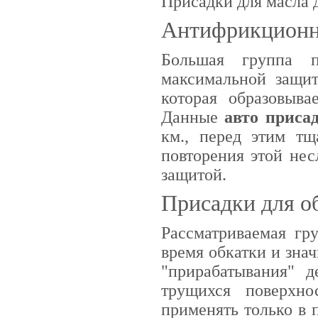
Присадки для масла 
Антифрикционн
Большая группа п
максимальной защит
которая образовыва
Данные
авто приса
км., перед этим тщ
повторения этой не
защитой.
Присадки для о
Рассматриваемая гр
время обкатки и зна
"прирабатывания" д
трущихся поверхн
применять только в 