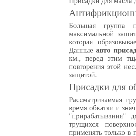
Присадки для масла 
Антифрикционн
Большая группа п
максимальной защит
которая образовыва
Данные
авто приса
км., перед этим тщ
повторения этой не
защитой.
Присадки для о
Рассматриваемая гр
время обкатки и зна
"прирабатывания" д
трущихся поверхн
применять только в 