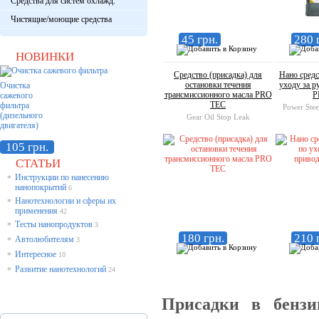
Средства для систем охлажд.
Чистящие/моющие средства
45 грн.
280 
НОВИНКИ
Средство (присадка) для
Нано средс
остановки течения
уходу за 
Очистка
трансмиссионного масла PRO
P
сажевого
TEC
фильтра
Power Stee
(дизельного
Gear Oil Stop Leak
двигателя)
105 грн.
СТАТЬИ
Инструкции по нанесению
*
нанопокрытий
6
Нанотехнологии и сферы их
*
применения
42
Тесты нанопродуктов
*
3
180 грн.
210 
Автолюбителям
*
3
Интересное
*
10
Развитие нанотехнологий
*
24
Присадки в бензи