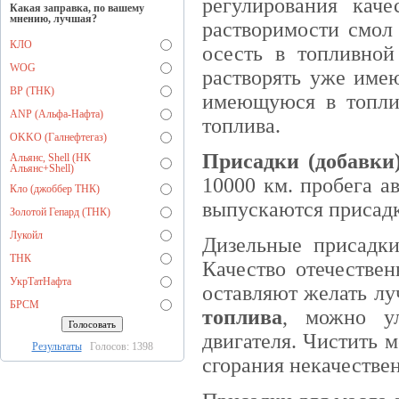
регулирования кач
Какая заправка, по вашему
мнению, лучшая?
растворимости смол 
КЛО
осесть в топливной
WOG
растворять уже имею
BP (ТНК)
имеющуюся в топли
ANP (Альфа-Нафта)
топлива.
OKKO (Галнефтегаз)
Присадки (добавки)
Альянс, Shell (НК
Альянс+Shell)
10000 км. пробега а
Кло (джоббер ТНК)
выпускаются присадк
Золотой Гепард (ТНК)
Лукойл
Дизельные присадки
ТНК
Качество отечествен
УкрТатНафта
оставляют желать л
БРСМ
топлива
, можно ул
двигателя. Чистить м
Результаты
Голосов: 1398
сгорания некачестве