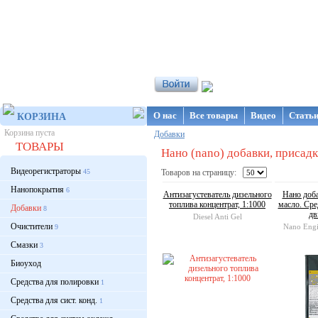
Интернет-магазин NanoStore
О нас
Все товары
Видео
Стать
КОРЗИНА
Корзина пуста
Добавки
ТОВАРЫ
Нано (nano) добавки, присадки
Видеорегистраторы
45
Товаров на страницу:
Нанопокрытия
6
Антизагустеватель дизельного
Нано доб
топлива концентрат, 1:1000
масло. Сре
Добавки
8
дв
Diesel Anti Gel
Очистители
Nano Engi
9
Смазки
3
Биоуход
Средства для полировки
1
Средства для сист. конд.
1