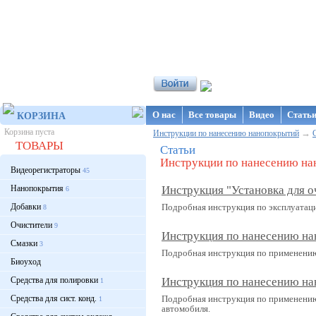
Интернет-магазин NanoStore
О нас
Все товары
Видео
Стать
КОРЗИНА
Корзина пуста
→
Инструкции по нанесению нанопокрытий
ТОВАРЫ
Статьи
Инструкции по нанесению на
Видеорегистраторы
45
Нанопокрытия
Инструкция "Установка для о
6
Добавки
Подробная инструкция по эксплуатации
8
Очистители
9
Инструкция по нанесению на
Смазки
3
Подробная инструкция по применению
Биоуход
Средства для полировки
Инструкция по нанесению на
1
Средства для сист. конд.
Подробная инструкция по применению 
1
автомобиля.