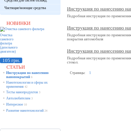
Средства для систем охлажд.
Чистящие/моющие средства
Инструкция по нанесению на
Подробная инструкция по применению 
НОВИНКИ
Инструкция по нанесению на
Подробная инструкция по применению
Очистка
покрытия автомобиля
сажевого
фильтра
(дизельного
Инструкция по нанесению на
двигателя)
Подробная инструкция по применению
105 грн.
стекол.
СТАТЬИ
Инструкции по нанесению
Страницы:
1
*
нанопокрытий
6
Нанотехнологии и сферы их
*
применения
42
Тесты нанопродуктов
*
3
Автолюбителям
*
3
Интересное
*
10
Развитие нанотехнологий
*
24