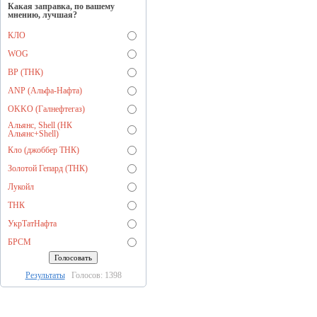
Какая заправка, по вашему
мнению, лучшая?
КЛО
WOG
BP (ТНК)
ANP (Альфа-Нафта)
OKKO (Галнефтегаз)
Альянс, Shell (НК
Альянс+Shell)
Кло (джоббер ТНК)
Золотой Гепард (ТНК)
Лукойл
ТНК
УкрТатНафта
БРСМ
Результаты
Голосов: 1398