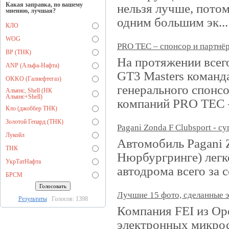
Какая заправка, по вашему
нельзя лучше, потом
мнению, лучшая?
одним большим эк...
КЛО
WOG
PRO TEC – спонсор и партнёр
BP (ТНК)
На протяжении всего
ANP (Альфа-Нафта)
GT3 Masters команда
OKKO (Галнефтегаз)
генерального спонсо
Альянс, Shell (НК
Альянс+Shell)
компаний PRO TEC
Кло (джоббер ТНК)
Золотой Гепард (ТНК)
Pagani Zonda F Clubsport - с
Лукойл
Автомобиль Pagani Z
ТНК
Нюрбургринге) легк
УкрТатНафта
автодрома всего за 
БРСМ
Лучшие 15 фото, сделанные 
Результаты
Голосов: 1398
Компания FEI из Ор
электронных микрос