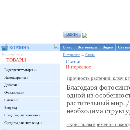
Интернет-магазин NanoStore
О нас
Все товары
Видео
Стать
КОРЗИНА
Корзина пуста
→
Интересное
Статьи
ТОВАРЫ
Статьи
Интересное
Видеорегистраторы
45
Нанопокрытия
Прочность растений: ключ к 
6
Добавки
Благодаря фотосинте
8
Очистители
одной из особеннос
9
Смазки
3
растительный мир. 
Биоуход
необходима структу
Средства для полировки
1
Средства для сист. конд.
1
«Кристаллы времени» помогут