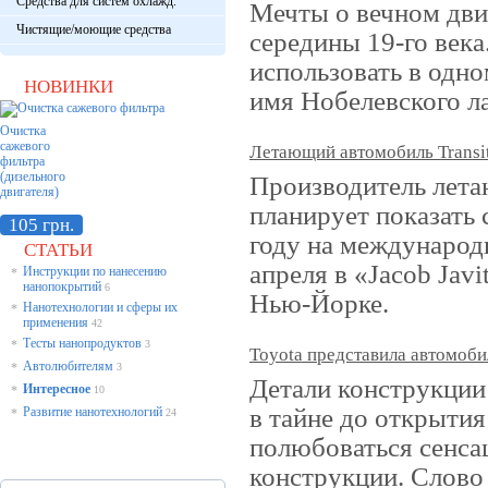
Средства для систем охлажд.
Мечты о вечном дви
Чистящие/моющие средства
середины 19-го век
использовать в одн
НОВИНКИ
имя Нобелевского л
Очистка
сажевого
Летающий автомобиль Transit
фильтра
(дизельного
Производитель лета
двигателя)
планирует показать 
105 грн.
году на международ
СТАТЬИ
апреля в «Jacob Javi
Инструкции по нанесению
*
нанопокрытий
6
Нью-Йорке.
Нанотехнологии и сферы их
*
применения
42
Тесты нанопродуктов
*
3
Toyota представила автомоби
Автолюбителям
*
3
Детали конструкции
Интересное
*
10
в тайне до открытия
Развитие нанотехнологий
*
24
полюбоваться сенса
конструкции. Слово 