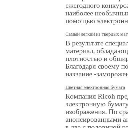
ежегодного конкурс
наиболее необычных
помощью электронн
Самый легкий из твердых ма
В результате специ
материал, обладаю
плотностью и обши
Благодаря своему п
название -заморожен
Цветная электронная бумага
Компания Ricoh пре
электронную бумагу
изображения. По с
анонсированными ан
в два с половиной р