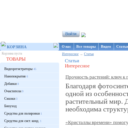
Интернет-магазин NanoStore
О нас
Все товары
Видео
Стать
КОРЗИНА
Корзина пуста
→
Интересное
Статьи
ТОВАРЫ
Статьи
Интересное
Видеорегистраторы
45
Нанопокрытия
Прочность растений: ключ к 
6
Добавки
Благодаря фотосинте
8
Очистители
одной из особеннос
9
Смазки
3
растительный мир. 
Биоуход
необходима структу
Средства для полировки
1
Средства для сист. конд.
1
«Кристаллы времени» помогут