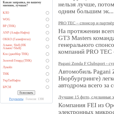
Какая заправка, по вашему
нельзя лучше, потом
мнению, лучшая?
одним большим эк...
КЛО
WOG
PRO TEC – спонсор и партнёр
BP (ТНК)
На протяжении всего
ANP (Альфа-Нафта)
GT3 Masters команда
OKKO (Галнефтегаз)
генерального спонсо
Альянс, Shell (НК
Альянс+Shell)
компаний PRO TEC
Кло (джоббер ТНК)
Золотой Гепард (ТНК)
Pagani Zonda F Clubsport - с
Лукойл
Автомобиль Pagani Z
ТНК
Нюрбургринге) легк
УкрТатНафта
автодрома всего за 
БРСМ
Лучшие 15 фото, сделанные 
Результаты
Голосов: 1398
Компания FEI из Ор
электронных микрос