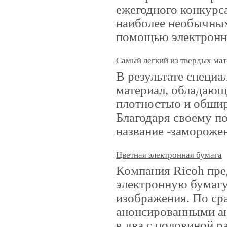
ежегодного конкурс
наиболее необычных
помощью электронн
Самый легкий из твердых ма
В результате специ
материал, обладаю
плотностью и обши
Благодаря своему п
название -заморожен
Цветная электронная бумага
Компания Ricoh пре
электронную бумагу
изображения. По с
анонсированными ан
в два с половиной р