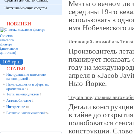
Средства для систем охлажд.
Мечты о вечном дви
Чистящие/моющие средства
середины 19-го век
использовать в одн
НОВИНКИ
имя Нобелевского л
Очистка
сажевого
Летающий автомобиль Transit
фильтра
(дизельного
Производитель лета
двигателя)
планирует показать 
105 грн.
году на международ
СТАТЬИ
апреля в «Jacob Javi
Инструкции по нанесению
*
нанопокрытий
6
Нью-Йорке.
Нанотехнологии и сферы их
*
применения
42
Тесты нанопродуктов
*
3
Toyota представила автомоби
Автолюбителям
*
3
Детали конструкции
Интересное
*
10
в тайне до открытия
Развитие нанотехнологий
*
24
полюбоваться сенса
конструкции. Слово 