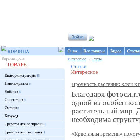
Интернет-магазин NanoStore
О нас
Все товары
Видео
Стать
КОРЗИНА
Корзина пуста
→
Интересное
Статьи
ТОВАРЫ
Статьи
Интересное
Видеорегистраторы
45
Нанопокрытия
Прочность растений: ключ к 
6
Добавки
Благодаря фотосинте
8
Очистители
одной из особеннос
9
Смазки
3
растительный мир. 
Биоуход
необходима структу
Средства для полировки
1
Средства для сист. конд.
1
«Кристаллы времени» помогут