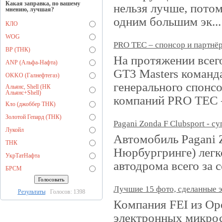
Какая заправка, по вашему
нельзя лучше, потом
мнению, лучшая?
одним большим эк...
КЛО
WOG
PRO TEC – спонсор и партнёр
BP (ТНК)
На протяжении всего
ANP (Альфа-Нафта)
GT3 Masters команда
OKKO (Галнефтегаз)
генерального спонсо
Альянс, Shell (НК
Альянс+Shell)
компаний PRO TEC
Кло (джоббер ТНК)
Золотой Гепард (ТНК)
Pagani Zonda F Clubsport - с
Лукойл
Автомобиль Pagani Z
ТНК
Нюрбургринге) легк
УкрТатНафта
автодрома всего за 
БРСМ
Лучшие 15 фото, сделанные 
Результаты
Голосов: 1398
Компания FEI из Ор
электронных микрос