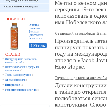
Средства для систем охлажд.
Мечты о вечном дви
Чистящие/моющие средства
середины 19-го век
использовать в одн
НОВИНКИ
имя Нобелевского л
Очистка
сажевого
фильтра
Летающий автомобиль Transit
(дизельного
двигателя)
Производитель лета
105 грн.
планирует показать 
году на международ
СТАТЬИ
апреля в «Jacob Javi
Инструкции по нанесению
*
нанопокрытий
6
Нью-Йорке.
Нанотехнологии и сферы их
*
применения
42
Тесты нанопродуктов
*
3
Toyota представила автомоби
Автолюбителям
*
3
Детали конструкции
Интересное
*
10
Развитие нанотехнологий
в тайне до открытия
*
24
полюбоваться сенса
конструкции. Слово 