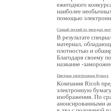
ежегодного конкурс
наиболее необычных
помощью электронн
Самый легкий из твердых ма
В результате специ
материал, обладаю
плотностью и обши
Благодаря своему п
название -заморожен
Цветная электронная бумага
Компания Ricoh пре
электронную бумагу
изображения. По с
анонсированными ан
в два с половиной р