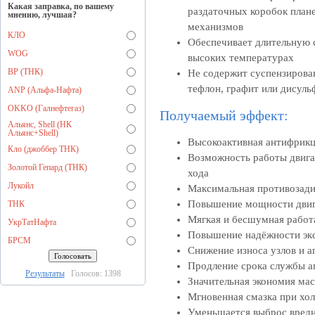
Какая заправка, по вашему
раздаточных коробок план
мнению, лучшая?
механизмов
КЛО
Обеспечивает длительную с
WOG
высоких температурах
BP (ТНК)
Не содержит суспензирова
тефлон, графит или дисул
ANP (Альфа-Нафта)
OKKO (Галнефтегаз)
Получаемый эффект:
Альянс, Shell (НК
Альянс+Shell)
Высокоактивная антифрикц
Кло (джоббер ТНК)
Возможность работы двигат
Золотой Гепард (ТНК)
хода
Лукойл
Максимальная противозади
Повышение мощности двиг
ТНК
Мягкая и бесшумная работ
УкрТатНафта
Повышение надёжности экс
БРСМ
Снижение износа узлов и а
Продление срока службы а
Результаты
Голосов: 1398
Значительная экономия мас
Мгновенная смазка при хол
Уменьшается выброс вредн