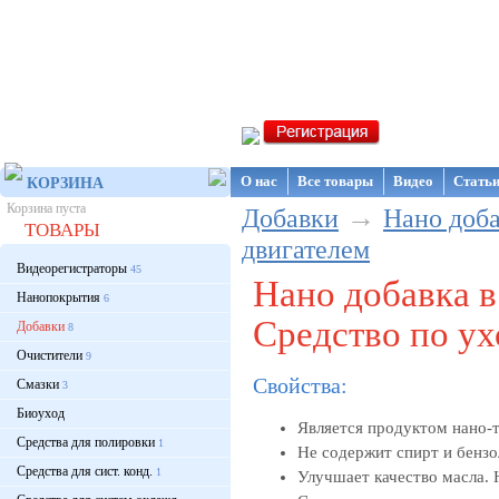
Интернет-магазин NanoStore
О нас
Все товары
Видео
Стать
КОРЗИНА
Корзина пуста
→
Добавки
Нано доба
ТОВАРЫ
двигателем
Видеорегистраторы
45
Нано добавка 
Нанопокрытия
6
Средство по ух
Добавки
8
Очистители
9
Свойства:
Смазки
3
Биоуход
Является продуктом нано-
Средства для полировки
1
Не содержит спирт и бензо
Средства для сист. конд.
1
Улучшает качество масла. 