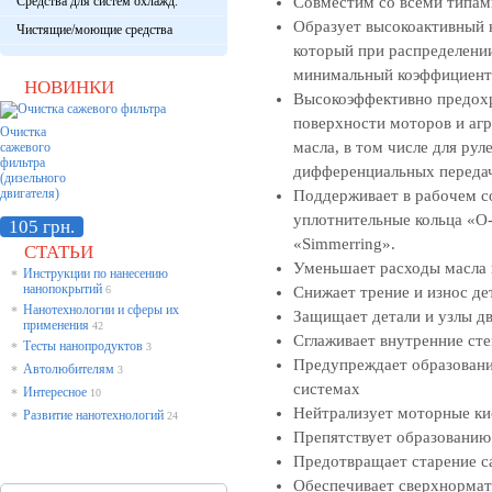
Средства для систем охлажд.
Совместим со всеми типам
Образует высокоактивный н
Чистящие/моющие средства
который при распределении
минимальный коэффициент
НОВИНКИ
Высокоэффективно предохр
поверхности моторов и агр
Очистка
масла, в том числе для ру
сажевого
фильтра
дифференциальных передач
(дизельного
двигателя)
Поддерживает в рабочем со
уплотнительные кольца «O-
105 грн.
«Simmerring».
СТАТЬИ
Уменьшает расходы масла 
Инструкции по нанесению
*
нанопокрытий
6
Снижает трение и износ де
Нанотехнологии и сферы их
*
Защищает детали и узлы дв
применения
42
Сглаживает внутренние ст
Тесты нанопродуктов
*
3
Предупреждает образовани
Автолюбителям
*
3
системах
Интересное
*
10
Нейтрализует моторные к
Развитие нанотехнологий
*
24
Препятствует образованию
Предотвращает старение с
Обеспечивает сверхнормат