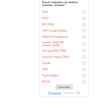
Какая заправка, по вашему
мнению, лучшая?
КЛО
WOG
BP (ТНК)
ANP (Альфа-Нафта)
OKKO (Галнефтегаз)
Альянс, Shell (НК
Альянс+Shell)
Кло (джоббер ТНК)
Золотой Гепард (ТНК)
Лукойл
ТНК
УкрТатНафта
БРСМ
Результаты
Голосов: 1398