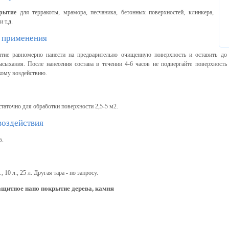
рытие
для терракоты, мрамора, песчаника, бетонных поверхностей, клинкера,
 т.д.
 применения
тие равномерно нанести на предварительно очищенную поверхность и оставить до
сыхания. После нанесения состава в течении 4-6 часов не подвергайте поверхность
кому воздействию.
статочно для обработки поверхности 2,5-5 м2.
воздействия
в.
., 10 л., 25 л. Другая тара - по запросу.
ащитное нано покрытие дерева, камня