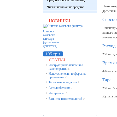
Средства для систем охлажд.
Нано пок
Чистящие/моющие средства
древесины и
Способ
НОВИНКИ
Нанопокры
Очистка
полного вы
сажевого
механичес
фильтра
(дизельного
Расход
двигателя)
105 грн.
250 мл. до
СТАТЬИ
Время 
Инструкции по нанесению
*
нанопокрытий
6
4-6 месяце
Нанотехнологии и сферы их
*
применения
42
Тара
Тесты нанопродуктов
*
3
Автолюбителям
*
3
250 мл, 5 л
Интересное
*
10
Купить з
Развитие нанотехнологий
*
24