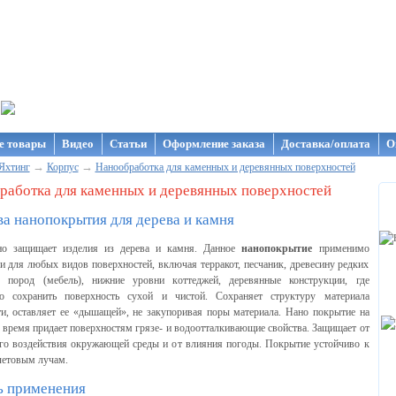
газин NanoStore
е товары
Видео
Статьи
Оформление заказа
Доставка/оплата
О
→
→
Яхтинг
Корпус
Нанообработка для каменных и деревянных поверхностей
работка для каменных и деревянных поверхностей
а нанопокрытия для дерева и камня
о защищает изделия из дерева и камня. Данное
нанопокрытие
применимо
и для любых видов поверхностей, включая терракот, песчаник, древесину редких
 пород (мебель), нижние уровни коттеджей, деревянные конструкции, где
о сохранить поверхность сухой и чистой. Сохраняет структуру материала
и, оставляет ее «дышащей», не закупоривая поры материала. Нано покрытие на
 время придает поверхностям грязе- и водоотталкивающие свойства. Защищает от
ого воздействия окружающей среды и от влияния погоды. Покрытие устойчиво к
летовым лучам.
ь применения