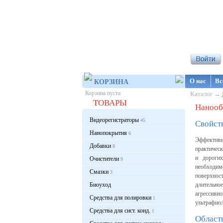
Интернет-ма
О нас
Вс
КОРЗИНА
Корзина пуста
Каталог →
ТОВАРЫ
Нанооб
Видеорегистраторы
45
Свойств
Нанопокрытия
6
Эффективн
Добавки
8
практическ
и дорогих
Очистители
9
необходим
Смазки
3
поверхност
Биоуход
длительное
агрессивн
Средства для полировки
1
ультрафио
Средства для сист. конд.
1
Област