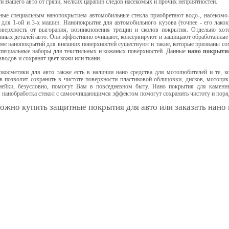
и Вашего авто от грязи, мелких царапин следов насекомых и прочих неприятностей.
ные специальным нанопокрытием автомобильные стекла приобретают водо-, насекомо- 
для 1-ой и 3-х машин. Нанопокрытие для автомобильного кузова (точнее - его лакокр
оверхность от выгорания, возникновения трещин и сколов покрытия. Отдельно хот
нных деталей авто. Они эффективно очищают, консервируют и защищают обработанные 
ме нанопокрытий для внешних поверхностей существуют и такие, которые призваны со
специальные наборы для текстильных и кожаных поверхностей. Данные
нано покрыти
водов и сохранят цвет кожи или ткани.
окосметики для авто также есть в наличии нано средства для мотолюбителей и те, 
 позволит сохранить в чистоте поверхности пластиковой облицовки, дисков, мотоци
нейки, безусловно, помогут Вам в повседневном быту. Нано покрытия для каменны
 нанобработка стекол с самоочищающимся эффектом помогут сохранить чистоту и поря
ожно купить защитные покрытия для авто или заказать нано