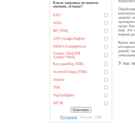
поверхност
Какая заправка, по вашему
мнению, лучшая?
Обработан
комплекты 
КЛО
защитит п
хромирова
WOG
среды. Кро
виде. Это 
BP (ТНК)
жирных раз
ANP (Альфа-Нафта)
Кроме нан
OKKO (Галнефтегаз)
мотоциклов
данной ли
Альянс, Shell (НК
уникальная
Альянс+Shell)
У нас м
Кло (джоббер ТНК)
Золотой Гепард (ТНК)
Лукойл
ТНК
УкрТатНафта
БРСМ
Результаты
Голосов: 1398