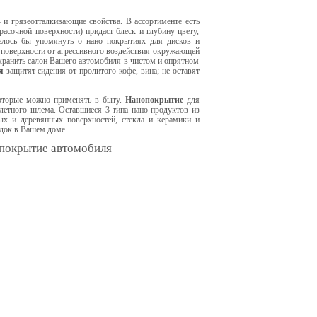
и грязеотталкивающие свойства. В ассортименте есть
асочной поверхности) придаст блеск и глубину цвету,
елось бы упомянуть о нано покрытиях для дисков и
поверхности от агрессивного воздействия окружающей
хранить салон Вашего автомобиля в чистом и опрятном
я
защитят сидения от пролитого кофе, вина; не оставят
которые можно применять в быту.
Нанопокрытие
для
клетного шлема. Оставшиеся 3 типа нано продуктов из
х и деревянных поверхностей, стекла и керамики и
док в Вашем доме.
 покрытие автомобиля