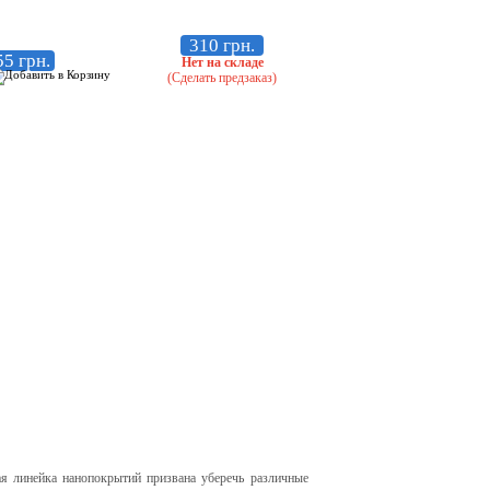
310 грн.
55 грн.
Нет на складе
(Сделать предзаказ)
я линейка нанопокрытий призвана уберечь различные