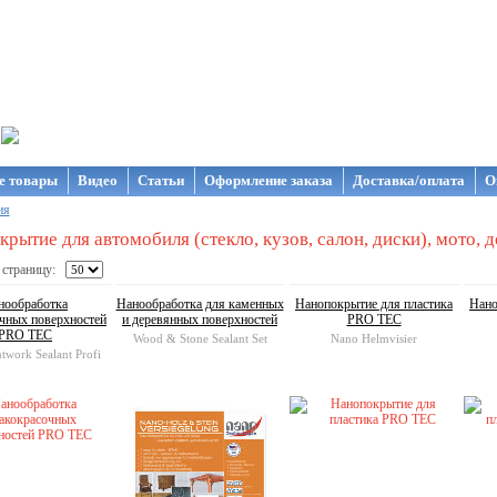
газин NanoStore
е товары
Видео
Статьи
Оформление заказа
Доставка/оплата
О
ия
рытие для автомобиля (стекло, кузов, салон, диски), мото, д
 страницу:
нообработка
Нанообработка для каменных
Нанопокрытие для пластика
Нано
чных поверхностей
и деревянных поверхностей
PRO TEC
PRO TEC
Wood & Stone Sealant Set
Nano Helmvisier
twork Sealant Profi