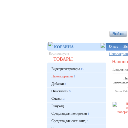
Интернет-ма
О нас
Вс
КОРЗИНА
Корзина пуста
Нанопокрыт
ТОВАРЫ
Нанопок
Видеорегистраторы
45
Товаров на
Нанопокрытия
6
На
лакокрасо
Добавки
8
Очистители
Nano Pain
9
Смазки
3
Биоуход
Средства для полировки
1
Средства для сист. конд.
1