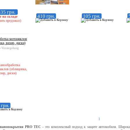
35 грн.
410 грн.
105 грн.
т на складе
ать предзаказ)
ботка мотоциклов
ка, визир, диски)
-Versiegelung
 грн.
1
нанопокрытия
PRO TEC
- это комплексный подход к защите автомобиля. Широка