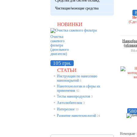
Средства для систем охлажд.
Чистящие/моющие средства
8
Не
(Сдел
НОВИНКИ
Очистка
сажевого
Нанообра
фильтра
(облицов
(дизельного
Bike
двигателя)
105 грн.
СТАТЬИ
Инструкции по нанесению
*
нанопокрытий
6
Нанотехнологии и сферы их
*
применения
42
Тесты нанопродуктов
*
3
Автолюбителям
*
3
Интересное
*
10
580
Развитие нанотехнологий
*
24
Немецкие