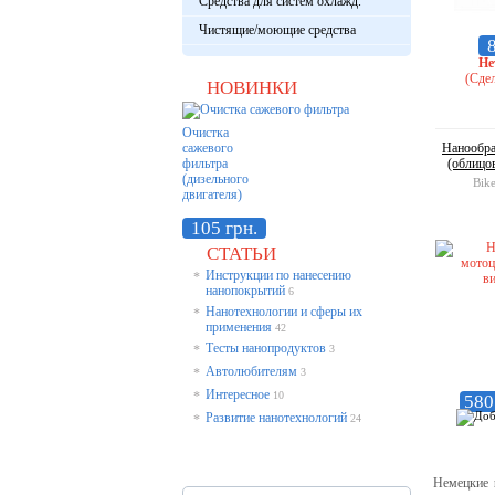
Средства для систем охлажд.
Чистящие/моющие средства
8
Не
(Сдел
НОВИНКИ
Очистка
сажевого
Нанообра
фильтра
(облицов
(дизельного
Bike
двигателя)
105 грн.
СТАТЬИ
Инструкции по нанесению
*
нанопокрытий
6
Нанотехнологии и сферы их
*
применения
42
Тесты нанопродуктов
*
3
Автолюбителям
*
3
Интересное
*
10
580
Развитие нанотехнологий
*
24
Немецкие