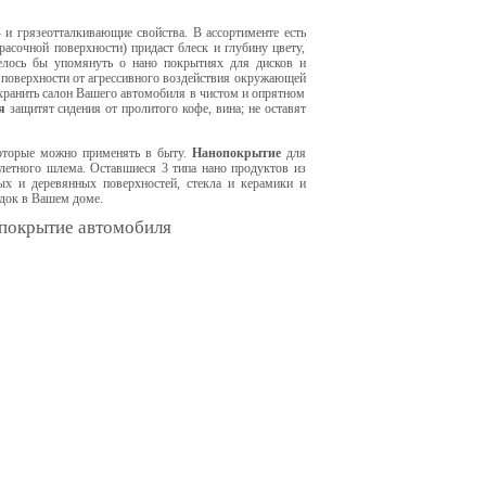
и грязеотталкивающие свойства. В ассортименте есть
асочной поверхности) придаст блеск и глубину цвету,
елось бы упомянуть о нано покрытиях для дисков и
поверхности от агрессивного воздействия окружающей
хранить салон Вашего автомобиля в чистом и опрятном
я
защитят сидения от пролитого кофе, вина; не оставят
которые можно применять в быту.
Нанопокрытие
для
клетного шлема. Оставшиеся 3 типа нано продуктов из
х и деревянных поверхностей, стекла и керамики и
док в Вашем доме.
 покрытие автомобиля