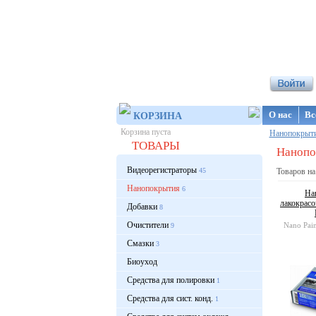
Интернет-ма
О нас
Вс
КОРЗИНА
Корзина пуста
Нанопокрыт
ТОВАРЫ
Нанопок
Видеорегистраторы
45
Товаров на
Нанопокрытия
6
На
лакокрасо
Добавки
8
Очистители
Nano Pain
9
Смазки
3
Биоуход
Средства для полировки
1
Средства для сист. конд.
1