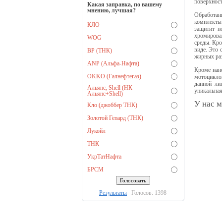
поверхност
Какая заправка, по вашему
мнению, лучшая?
Обработан
комплекты 
КЛО
защитит п
хромирова
WOG
среды. Кро
виде. Это 
BP (ТНК)
жирных раз
ANP (Альфа-Нафта)
Кроме нан
OKKO (Галнефтегаз)
мотоциклов
данной ли
Альянс, Shell (НК
уникальная
Альянс+Shell)
У нас м
Кло (джоббер ТНК)
Золотой Гепард (ТНК)
Лукойл
ТНК
УкрТатНафта
БРСМ
Результаты
Голосов: 1398