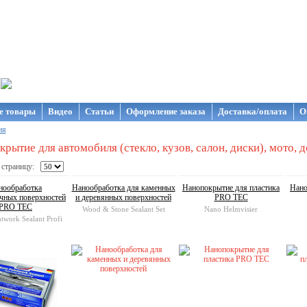
газин NanoStore
е товары
Видео
Статьи
Оформление заказа
Доставка/оплата
О
ия
рытие для автомобиля (стекло, кузов, салон, диски), мото, д
 страницу:
нообработка
Нанообработка для каменных
Нанопокрытие для пластика
Нано
чных поверхностей
и деревянных поверхностей
PRO TEC
PRO TEC
Wood & Stone Sealant Set
Nano Helmvisier
twork Sealant Profi