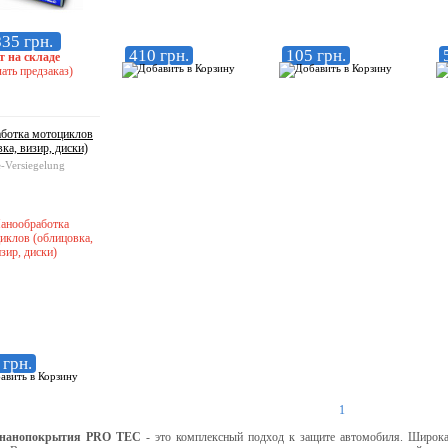
35 грн.
410 грн.
105 грн.
т на складе
ать предзаказ)
ботка мотоциклов
ка, визир, диски)
-Versiegelung
 грн.
1
нанопокрытия
PRO TEC
- это комплексный подход к защите автомобиля. Широка