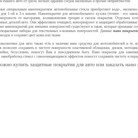
и Вашего авто от грязи, мелких царапин следов насекомых и прочих неприятностей.
ные специальным нанопокрытием автомобильные стекла приобретают водо-, насекомо- 
для 1-ой и 3-х машин. Нанопокрытие для автомобильного кузова (точнее - его лакокр
оверхность от выгорания, возникновения трещин и сколов покрытия. Отдельно хот
нных деталей авто. Они эффективно очищают, консервируют и защищают обработанные 
ме нанопокрытий для внешних поверхностей существуют и такие, которые призваны со
специальные наборы для текстильных и кожаных поверхностей. Данные
нано покрыти
водов и сохранят цвет кожи или ткани.
окосметики для авто также есть в наличии нано средства для мотолюбителей и те, 
 позволит сохранить в чистоте поверхности пластиковой облицовки, дисков, мотоци
нейки, безусловно, помогут Вам в повседневном быту. Нано покрытия для каменны
 нанобработка стекол с самоочищающимся эффектом помогут сохранить чистоту и поря
ожно купить защитные покрытия для авто или заказать нано