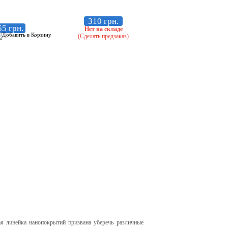
310 грн.
55 грн.
Нет на складе
(Сделать предзаказ)
я линейка нанопокрытий призвана уберечь различные