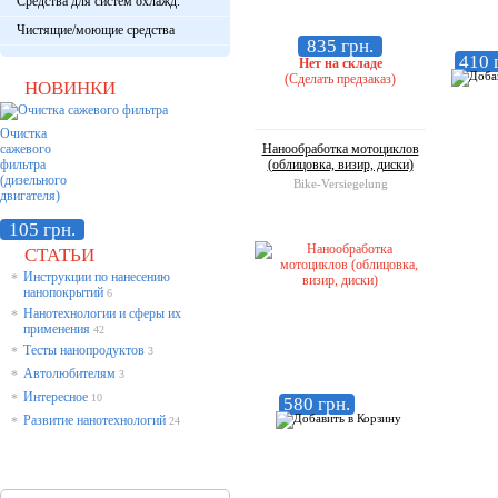
Средства для систем охлажд.
Чистящие/моющие средства
835 грн.
410 
Нет на складе
(Сделать предзаказ)
НОВИНКИ
Очистка
сажевого
Нанообработка мотоциклов
фильтра
(облицовка, визир, диски)
(дизельного
Bike-Versiegelung
двигателя)
105 грн.
СТАТЬИ
Инструкции по нанесению
*
нанопокрытий
6
Нанотехнологии и сферы их
*
применения
42
Тесты нанопродуктов
*
3
Автолюбителям
*
3
Интересное
*
10
580 грн.
Развитие нанотехнологий
*
24