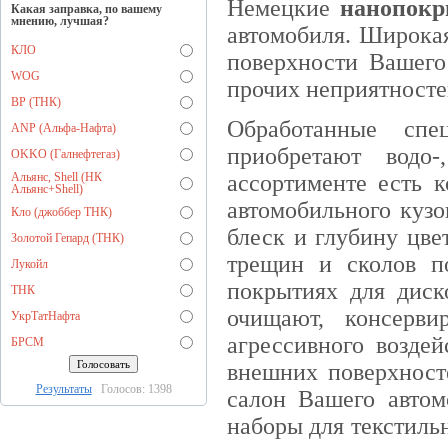
Немецкие
нанопок
Какая заправка, по вашему
мнению, лучшая?
автомобиля. Широка
КЛО
поверхности Вашего
WOG
прочих неприятносте
BP (ТНК)
Обработанные спе
ANP (Альфа-Нафта)
приобретают водо-
OKKO (Галнефтегаз)
Альянс, Shell (НК
ассортименте есть 
Альянс+Shell)
автомобильного кузо
Кло (джоббер ТНК)
блеск и глубину цве
Золотой Гепард (ТНК)
трещин и сколов п
Лукойл
покрытиях для диск
ТНК
очищают, консерв
УкрТатНафта
агрессивного возде
БРСМ
внешних поверхност
Результаты
Голосов: 1398
салон Вашего автом
наборы для текстил