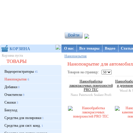
Интернет-магазин NanoStore
О нас
Все товары
Видео
Стать
КОРЗИНА
Корзина пуста
Нанопокрытия
ТОВАРЫ
Нанопокрытие для автомобиля (
Видеорегистраторы
45
Товаров на страницу:
Нанопокрытия
6
Нанообработка
Нанообрабо
лакокрасочных поверхностей
и деревян
Добавки
8
PRO TEC
Wood & S
Очистители
Nano Paintwork Sealant Profi
9
Смазки
3
Биоуход
Средства для полировки
1
Средства для сист. конд.
1