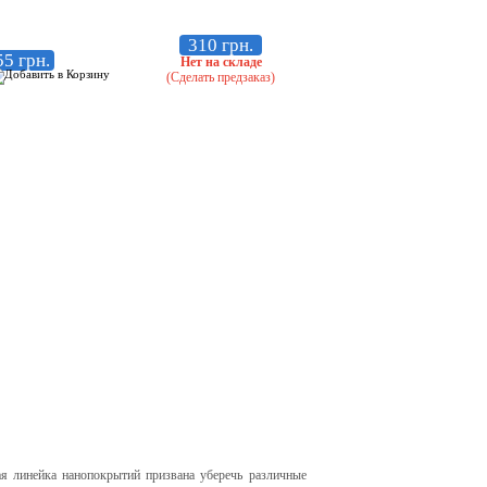
310 грн.
55 грн.
Нет на складе
(Сделать предзаказ)
я линейка нанопокрытий призвана уберечь различные