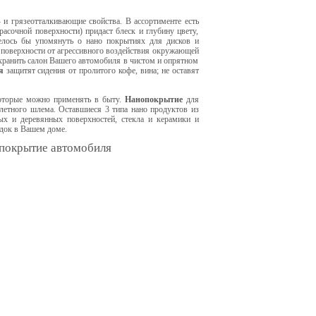
и грязеотталкивающие свойства. В ассортименте есть
асочной поверхности) придаст блеск и глубину цвету,
елось бы упомянуть о нано покрытиях для дисков и
поверхности от агрессивного воздействия окружающей
хранить салон Вашего автомобиля в чистом и опрятном
я
защитят сидения от пролитого кофе, вина; не оставят
которые можно применять в быту.
Нанопокрытие
для
клетного шлема. Оставшиеся 3 типа нано продуктов из
х и деревянных поверхностей, стекла и керамики и
док в Вашем доме.
 покрытие автомобиля