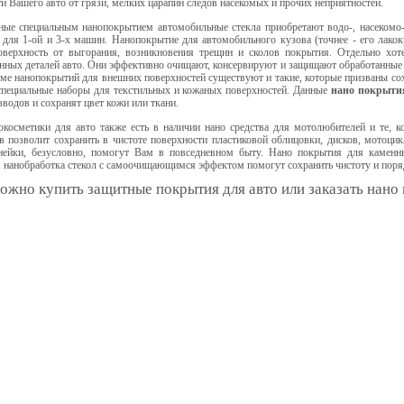
и Вашего авто от грязи, мелких царапин следов насекомых и прочих неприятностей.
ные специальным нанопокрытием автомобильные стекла приобретают водо-, насекомо- 
для 1-ой и 3-х машин. Нанопокрытие для автомобильного кузова (точнее - его лакокр
оверхность от выгорания, возникновения трещин и сколов покрытия. Отдельно хот
нных деталей авто. Они эффективно очищают, консервируют и защищают обработанные 
ме нанопокрытий для внешних поверхностей существуют и такие, которые призваны со
специальные наборы для текстильных и кожаных поверхностей. Данные
нано покрыти
водов и сохранят цвет кожи или ткани.
окосметики для авто также есть в наличии нано средства для мотолюбителей и те, 
 позволит сохранить в чистоте поверхности пластиковой облицовки, дисков, мотоци
нейки, безусловно, помогут Вам в повседневном быту. Нано покрытия для каменны
 нанобработка стекол с самоочищающимся эффектом помогут сохранить чистоту и поря
ожно купить защитные покрытия для авто или заказать нано