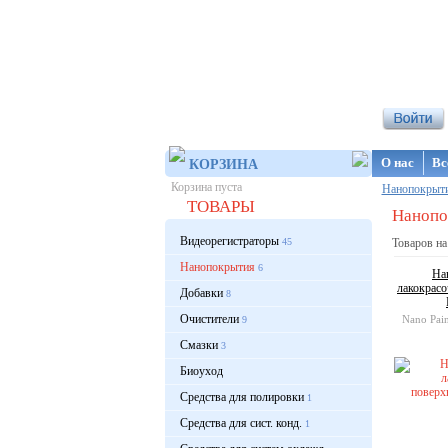
Интернет-ма
О нас
Вс
КОРЗИНА
Корзина пуста
Нанопокрыт
ТОВАРЫ
Нанопок
Видеорегистраторы
45
Товаров на
Нанопокрытия
6
На
лакокрасо
Добавки
8
Очистители
Nano Pain
9
Смазки
3
Биоуход
Средства для полировки
1
Средства для сист. конд.
1