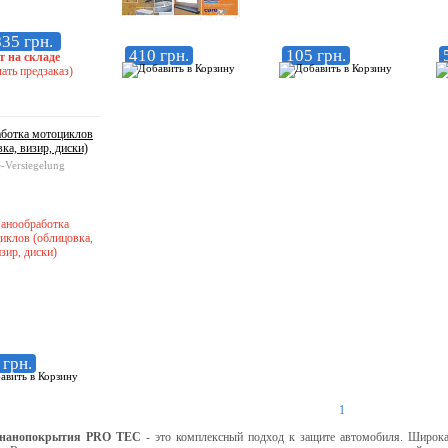
35 грн.
410 грн.
105 грн.
т на складе
ать предзаказ)
ботка мотоциклов
ка, визир, диски)
-Versiegelung
 грн.
1
нанопокрытия
PRO TEC
- это комплексный подход к защите автомобиля. Широка