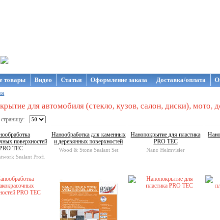
газин NanoStore
е товары
Видео
Статьи
Оформление заказа
Доставка/оплата
О
ия
рытие для автомобиля (стекло, кузов, салон, диски), мото, д
 страницу:
нообработка
Нанообработка для каменных
Нанопокрытие для пластика
Нано
чных поверхностей
и деревянных поверхностей
PRO TEC
PRO TEC
Wood & Stone Sealant Set
Nano Helmvisier
twork Sealant Profi