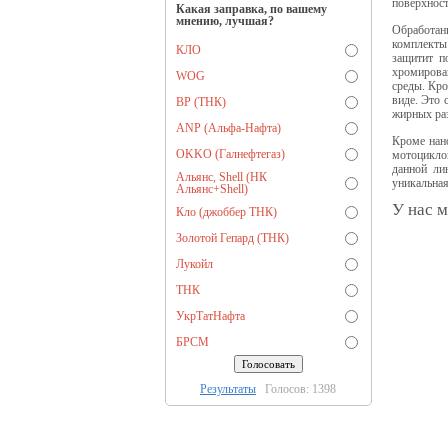
поверхност
Какая заправка, по вашему
мнению, лучшая?
Обработан
комплекты 
КЛО
защитит п
хромирова
WOG
среды. Кро
виде. Это 
BP (ТНК)
жирных раз
ANP (Альфа-Нафта)
Кроме нан
OKKO (Галнефтегаз)
мотоциклов
данной ли
Альянс, Shell (НК
уникальная
Альянс+Shell)
У нас м
Кло (джоббер ТНК)
Золотой Гепард (ТНК)
Лукойл
ТНК
УкрТатНафта
БРСМ
Результаты
Голосов: 1398