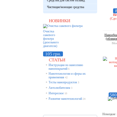
Средства для систем охлажд.
Чистящие/моющие средства
8
Не
(Сдел
НОВИНКИ
Очистка
сажевого
Нанообра
фильтра
(облицов
(дизельного
Bike
двигателя)
105 грн.
СТАТЬИ
Инструкции по нанесению
*
нанопокрытий
6
Нанотехнологии и сферы их
*
применения
42
Тесты нанопродуктов
*
3
Автолюбителям
*
3
Интересное
*
10
580
Развитие нанотехнологий
*
24
Немецкие