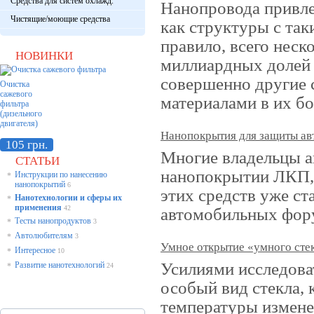
Средства для систем охлажд.
Нанопровода привле
Чистящие/моющие средства
как структуры с та
правило, всего неск
НОВИНКИ
миллиардных долей 
совершенно другие 
Очистка
сажевого
материалами в их б
фильтра
(дизельного
двигателя)
Нанопокрытия для защиты ав
105 грн.
Многие владельцы 
СТАТЬИ
нанопокрытии ЛКП, 
Инструкции по нанесению
*
нанопокрытий
6
этих средств уже ст
Нанотехнологии и сферы их
*
применения
42
автомобильных фор
Тесты нанопродуктов
*
3
Автолюбителям
*
3
Умное открытие «умного сте
Интересное
*
10
Усилиями исследова
Развитие нанотехнологий
*
24
особый вид стекла, 
температуры измене