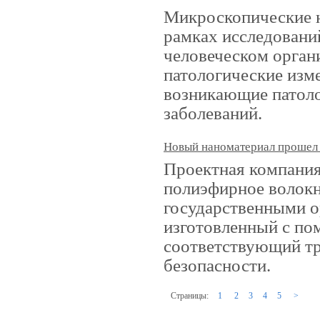
Микроскопические н
рамках исследовани
человеческом орган
патологические изм
возникающие патоло
заболеваний.
Новый наноматериал прошел
Проектная компани
полиэфирное волокн
государственными о
изготовленный с по
соответствующий т
безопасности.
Страницы:
1
2
3
4
5
>