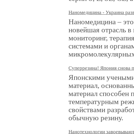
Наномедицина - Украина раз
Наномедицина – это
новейшая отрасль в
мониторинг, терапи
системами и органа
микромолекулярных 
Суперрезина! Япония снова 
Японскими учеными 
материал, основанн
материал способен 
температурным реж
свойствами разрабо
обычную резину.
Нанотехнологии завоевываю