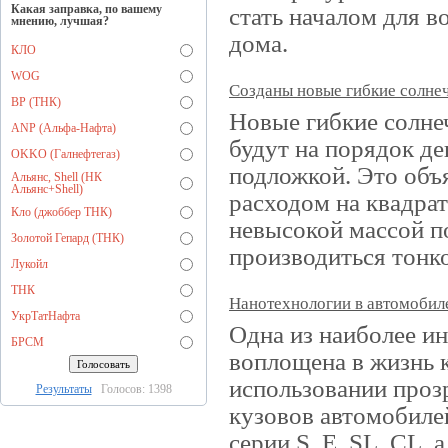
Какая заправка, по вашему
стать началом для в
мнению, лучшая?
дома.
КЛО
WOG
Созданы новые гибкие солне
BP (ТНК)
Новые гибкие солне
ANP (Альфа-Нафта)
будут на порядок д
OKKO (Галнефтегаз)
подложкой. Это объ
Альянс, Shell (НК
Альянс+Shell)
расходом на квадрат
Кло (джоббер ТНК)
невысокой массой п
Золотой Гепард (ТНК)
производиться тонко
Лукойл
ТНК
Нанотехнологии в автомобил
УкрТатНафта
Одна из наиболее ин
БРСМ
воплощена в жизнь к
использовании проз
Результаты
Голосов: 1398
кузовов автомобилей
серии S, E, SL, CL, 