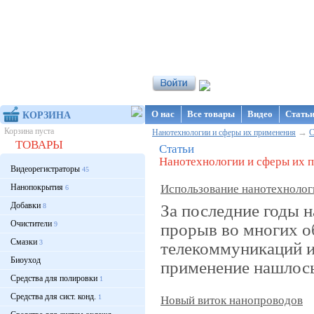
Интернет-магазин NanoStore
О нас
Все товары
Видео
Стать
КОРЗИНА
Корзина пуста
→
Нанотехнологии и сферы их применения
С
ТОВАРЫ
Статьи
Нанотехнологии и сферы их 
Видеорегистраторы
45
Нанопокрытия
Использование нанотехнологи
6
Добавки
За последние годы 
8
Очистители
прорыв во многих о
9
Смазки
3
телекоммуникаций и
Биоуход
применение нашлось 
Средства для полировки
1
Средства для сист. конд.
1
Новый виток нанопроводов