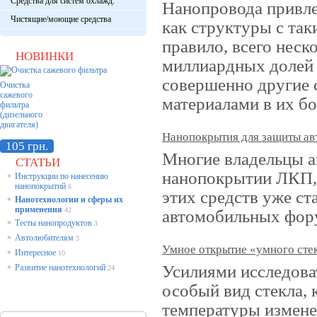
Средства для систем охлажд.
Нанопровода привле
Чистящие/моющие средства
как структуры с та
правило, всего неск
НОВИНКИ
миллиардных долей 
совершенно другие 
Очистка
сажевого
материалами в их б
фильтра
(дизельного
двигателя)
Нанопокрытия для защиты ав
105 грн.
Многие владельцы 
СТАТЬИ
нанопокрытии ЛКП, 
Инструкции по нанесению
*
нанопокрытий
6
этих средств уже ст
Нанотехнологии и сферы их
*
применения
42
автомобильных фор
Тесты нанопродуктов
*
3
Автолюбителям
*
3
Умное открытие «умного сте
Интересное
*
10
Усилиями исследова
Развитие нанотехнологий
*
24
особый вид стекла, 
температуры измене