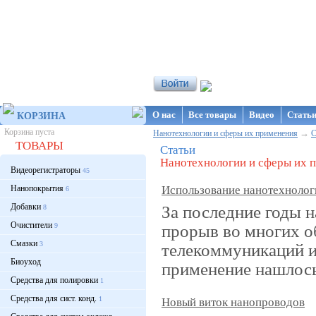
Интернет-магазин NanoStore
О нас
Все товары
Видео
Стать
КОРЗИНА
Корзина пуста
→
Нанотехнологии и сферы их применения
С
ТОВАРЫ
Статьи
Нанотехнологии и сферы их 
Видеорегистраторы
45
Нанопокрытия
Использование нанотехнологи
6
Добавки
За последние годы 
8
Очистители
прорыв во многих о
9
Смазки
3
телекоммуникаций и
Биоуход
применение нашлось 
Средства для полировки
1
Средства для сист. конд.
1
Новый виток нанопроводов