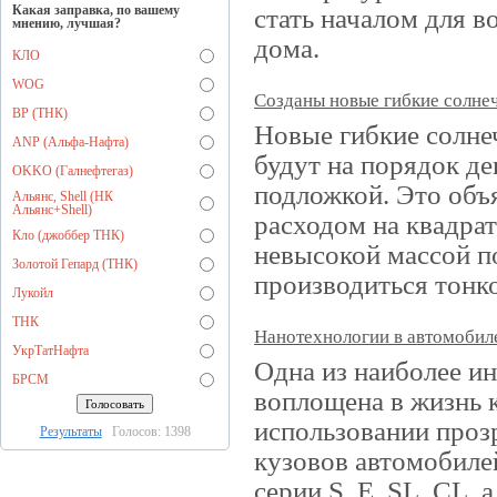
Какая заправка, по вашему
стать началом для в
мнению, лучшая?
дома.
КЛО
WOG
Созданы новые гибкие солне
BP (ТНК)
Новые гибкие солне
ANP (Альфа-Нафта)
будут на порядок д
OKKO (Галнефтегаз)
подложкой. Это объ
Альянс, Shell (НК
Альянс+Shell)
расходом на квадрат
Кло (джоббер ТНК)
невысокой массой п
Золотой Гепард (ТНК)
производиться тонко
Лукойл
ТНК
Нанотехнологии в автомобил
УкрТатНафта
Одна из наиболее ин
БРСМ
воплощена в жизнь к
использовании проз
Результаты
Голосов: 1398
кузовов автомобилей
серии S, E, SL, CL, 