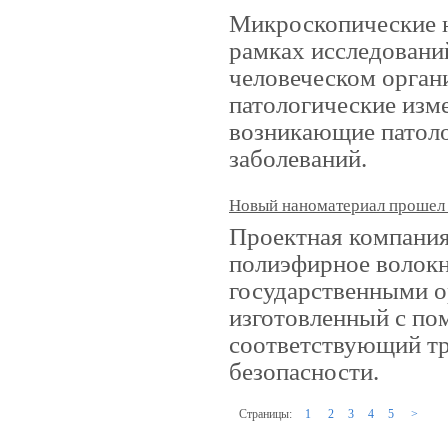
Микроскопические н
рамках исследовани
человеческом орган
патологические изм
возникающие патоло
заболеваний.
Новый наноматериал прошел
Проектная компани
полиэфирное волокн
государственными о
изготовленный с по
соответствующий т
безопасности.
Страницы:
1
2
3
4
5
>