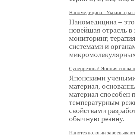
Наномедицина - Украина раз
Наномедицина – это
новейшая отрасль в
мониторинг, терапи
системами и органа
микромолекулярных 
Суперрезина! Япония снова 
Японскими учеными 
материал, основанн
материал способен 
температурным реж
свойствами разрабо
обычную резину.
Нанотехнологии завоевываю