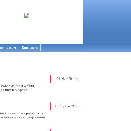
птовикам
Контакты
31 Май 2012 г.
 современной жизни,
ля них и в сфере
03 Апрель 2012 г.
рошечными размерами – как
е – могут иметь совершенно