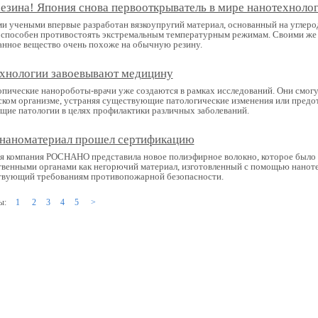
езина! Япония снова первооткрыватель в мире нанотехноло
и учеными впервые разработан вязкоупругий материал, основанный на углер
 способен противостоять экстремальным температурным режимам. Своими же
анное вещество очень похоже на обычную резину.
хнологии завоевывают медицину
пические нанороботы-врачи уже создаются в рамках исследований. Они смогу
ском организме, устраняя существующие патологические изменения или пред
щие патологии в целях профилактики различных заболеваний.
наноматериал прошел сертификацию
я компания РОСНАНО представила новое полиэфирное волокно, которое было
твенными органами как негорючий материал, изготовленный с помощью нанот
твующий требованиям противопожарной безопасности.
ы:
1
2
3
4
5
>