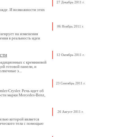
27 Декабрь 2011 г.
ожде. И возможности этих
06 Ноябрь 2011 г.
еагирует на изменения
ения в реальность идеи
сти
12 Октябрь 2011 г.
традиционных с кремниевой
ой готовой панели, и
лнечные э...
23 Сентябрь 2011 г.
er-Crysler. Речь идет об
ости марки Mercedes-Benz,
26 Август 2011 г.
елью которой является
веческого тела с помощью