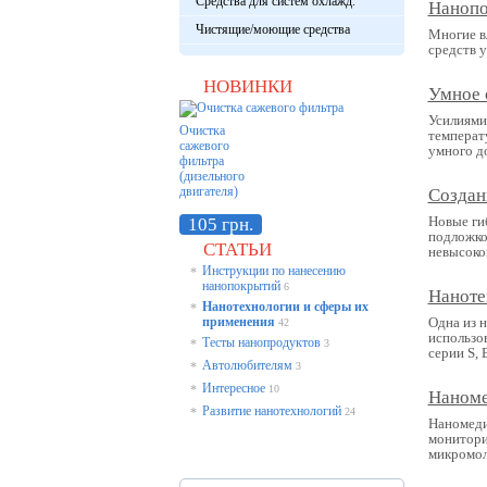
Средства для систем охлажд.
Нанопо
Чистящие/моющие средства
Многие в
средств 
НОВИНКИ
Умное 
Усилиями
Очистка
температ
сажевого
умного д
фильтра
(дизельного
двигателя)
Создан
Новые ги
105 грн.
подложко
СТАТЬИ
невысоко
Инструкции по нанесению
*
нанопокрытий
6
Наноте
Нанотехнологии и сферы их
*
применения
Одна из н
42
использо
Тесты нанопродуктов
*
3
серии S, 
Автолюбителям
*
3
Интересное
*
10
Наноме
Развитие нанотехнологий
*
24
Наномеди
монитори
микромол