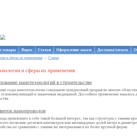
газин NanoStore
е товары
Видео
Статьи
Оформление заказа
Доставка/оплата
О
→
гии и сферы их применения
Статьи
хнологии и сферы их применения
зование нанотехнологий в строительстве
дние годы нанотехнологии совершили грандиозный прорыв во многих областях
с телекоммуникаций и заканчивая медициной. Достойное применение нашлось д
ства.
виток нанопроводов
ода привлекают к себе такой большой интерес, так как структуры с такими к
 всего несколько десятков нанометров или миллиардных долей метра в диаметр
войства по сравнению с такими же материалами в их более крупной форме.