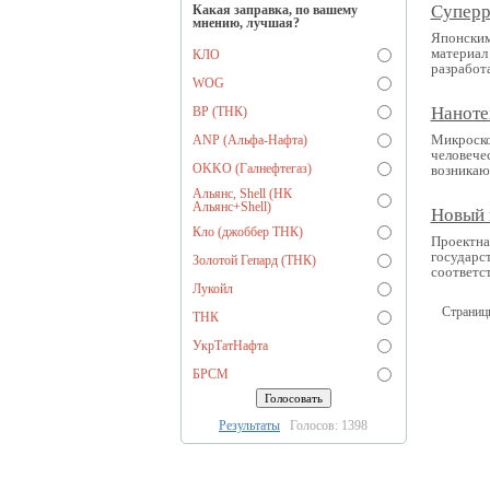
Суперр
Какая заправка, по вашему
мнению, лучшая?
Японским
материал
КЛО
разработ
WOG
Наноте
BP (ТНК)
Микроско
ANP (Альфа-Нафта)
человече
OKKO (Галнефтегаз)
возникаю
Альянс, Shell (НК
Альянс+Shell)
Новый 
Кло (джоббер ТНК)
Проектна
государс
Золотой Гепард (ТНК)
соответс
Лукойл
Страниц
ТНК
УкрТатНафта
БРСМ
Результаты
Голосов: 1398