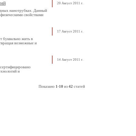
гий
20 Август 2011 г.
одных нанотрубках. Данный
 физическими свойствами
17 Август 2011 г.
т буквально жить в
отвращая возможные и
14 Август 2011 г.
 сертифицировано
ехнологий и
Показано
1
-
10
из
42
статей