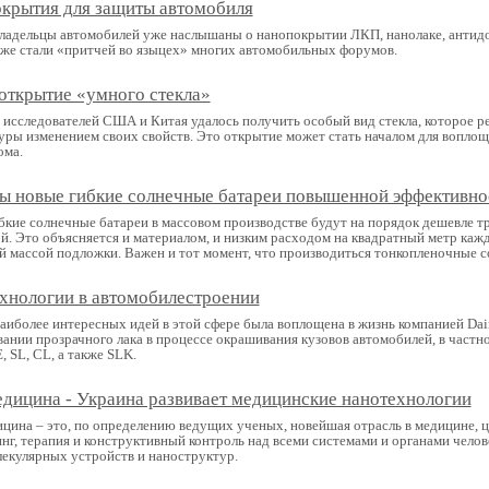
крытия для защиты автомобиля
ладельцы автомобилей уже наслышаны о нанопокрытии ЛКП, нанолаке, антид
уже стали «притчей во языцех» многих автомобильных форумов.
открытие «умного стекла»
 исследователей США и Китая удалось получить особый вид стекла, которое р
уры изменением своих свойств. Это открытие может стать началом для воплощ
ома.
ы новые гибкие солнечные батареи повышенной эффективно
бкие солнечные батареи в массовом производстве будут на порядок дешевле 
й. Это объясняется и материалом, и низким расходом на квадратный метр кажд
й массой подложки. Важен и тот момент, что производиться тонкопленочные со
хнологии в автомобилестроении
аиболее интересных идей в этой сфере была воплощена в жизнь компанией Daiml
вании прозрачного лака в процессе окрашивания кузовов автомобилей, в частн
E, SL, CL, а также SLK.
дицина - Украина развивает медицинские нанотехнологии
цина – это, по определению ведущих ученых, новейшая отрасль в медицине, ц
нг, терапия и конструктивный контроль над всеми системами и органами чело
екулярных устройств и наноструктур.