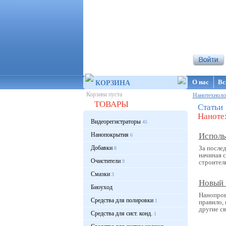
Интернет-ма
О нас
Вс
КОРЗИНА
Корзина пуста
Нанотехноло
ТОВАРЫ
Статьи
Наноте
Видеорегистраторы
45
Нанопокрытия
Исполь
6
Добавки
За после
8
начиная 
Очистители
9
строитель
Смазки
3
Новый 
Биоуход
Нанопров
Средства для полировки
1
правило,
другие с
Средства для сист. конд.
1