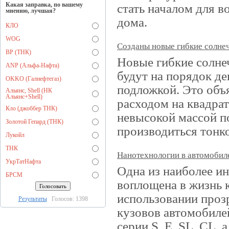
Какая заправка, по вашему
стать началом для в
мнению, лучшая?
дома.
КЛО
WOG
Созданы новые гибкие солне
BP (ТНК)
Новые гибкие солне
ANP (Альфа-Нафта)
будут на порядок д
OKKO (Галнефтегаз)
подложкой. Это объ
Альянс, Shell (НК
Альянс+Shell)
расходом на квадрат
Кло (джоббер ТНК)
невысокой массой п
Золотой Гепард (ТНК)
производиться тонко
Лукойл
ТНК
Нанотехнологии в автомобил
УкрТатНафта
Одна из наиболее ин
БРСМ
воплощена в жизнь к
использовании проз
Результаты
Голосов: 1398
кузовов автомобилей
серии S, E, SL, CL, 