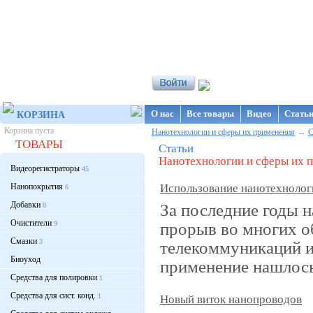
Интернет-магазин NanoStore
О нас
Все товары
Видео
Стать
КОРЗИНА
Корзина пуста
→
Нанотехнологии и сферы их применения
С
ТОВАРЫ
Статьи
Нанотехнологии и сферы их 
Видеорегистраторы
45
Нанопокрытия
Использование нанотехнологи
6
Добавки
За последние годы 
8
Очистители
прорыв во многих о
9
Смазки
3
телекоммуникаций и
Биоуход
применение нашлось 
Средства для полировки
1
Средства для сист. конд.
1
Новый виток нанопроводов