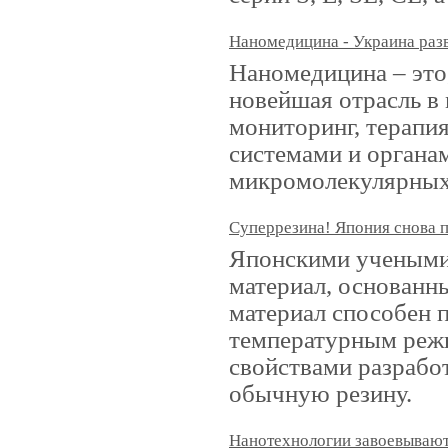
Наномедицина - Украина раз
Наномедицина – это
новейшая отрасль в
мониторинг, терапи
системами и органа
микромолекулярных 
Суперрезина! Япония снова 
Японскими учеными 
материал, основанн
материал способен 
температурным реж
свойствами разрабо
обычную резину.
Нанотехнологии завоевываю