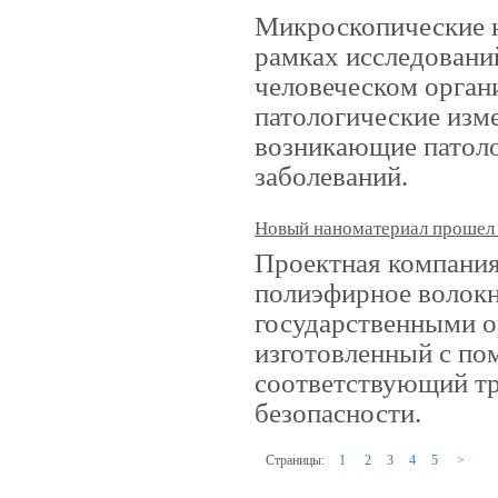
Микроскопические н
рамках исследовани
человеческом орган
патологические изм
возникающие патоло
заболеваний.
Новый наноматериал прошел
Проектная компани
полиэфирное волокн
государственными о
изготовленный с по
соответствующий т
безопасности.
Страницы:
1
2
3
4
5
>