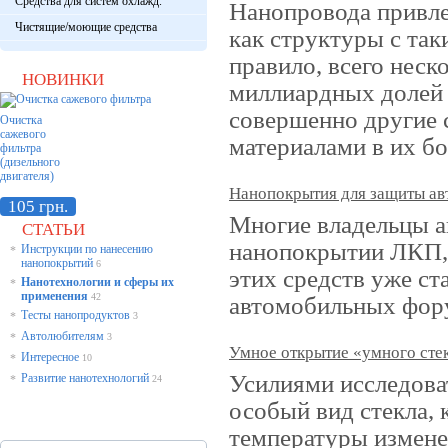
Средства для систем охлажд.
Нанопровода привле
Чистящие/моющие средства
как структуры с та
правило, всего неск
НОВИНКИ
миллиардных долей 
совершенно другие 
Очистка
сажевого
материалами в их б
фильтра
(дизельного
двигателя)
Нанопокрытия для защиты ав
105 грн.
Многие владельцы 
СТАТЬИ
нанопокрытии ЛКП, 
Инструкции по нанесению
*
нанопокрытий
6
этих средств уже ст
Нанотехнологии и сферы их
*
применения
42
автомобильных фор
Тесты нанопродуктов
*
3
Автолюбителям
*
3
Умное открытие «умного сте
Интересное
*
10
Усилиями исследова
Развитие нанотехнологий
*
24
особый вид стекла, 
температуры измене