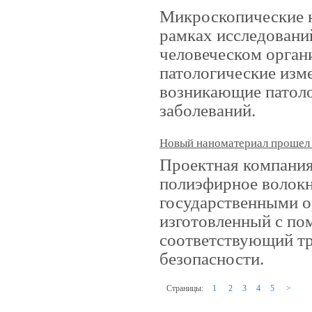
Микроскопические н
рамках исследовани
человеческом орган
патологические изм
возникающие патоло
заболеваний.
Новый наноматериал прошел
Проектная компани
полиэфирное волокн
государственными о
изготовленный с по
соответствующий т
безопасности.
Страницы:
1
2
3
4
5
>