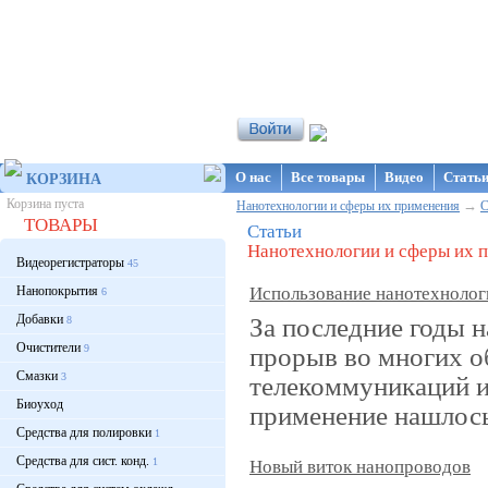
Интернет-магазин NanoStore
О нас
Все товары
Видео
Стать
КОРЗИНА
Корзина пуста
→
Нанотехнологии и сферы их применения
С
ТОВАРЫ
Статьи
Нанотехнологии и сферы их 
Видеорегистраторы
45
Нанопокрытия
Использование нанотехнологи
6
Добавки
За последние годы 
8
Очистители
прорыв во многих о
9
Смазки
3
телекоммуникаций и
Биоуход
применение нашлось 
Средства для полировки
1
Средства для сист. конд.
1
Новый виток нанопроводов