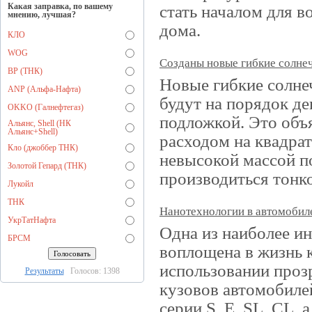
Какая заправка, по вашему
стать началом для в
мнению, лучшая?
дома.
КЛО
WOG
Созданы новые гибкие солне
BP (ТНК)
Новые гибкие солне
ANP (Альфа-Нафта)
будут на порядок д
OKKO (Галнефтегаз)
подложкой. Это объ
Альянс, Shell (НК
Альянс+Shell)
расходом на квадрат
Кло (джоббер ТНК)
невысокой массой п
Золотой Гепард (ТНК)
производиться тонко
Лукойл
ТНК
Нанотехнологии в автомобил
УкрТатНафта
Одна из наиболее ин
БРСМ
воплощена в жизнь к
использовании проз
Результаты
Голосов: 1398
кузовов автомобилей
серии S, E, SL, CL, 