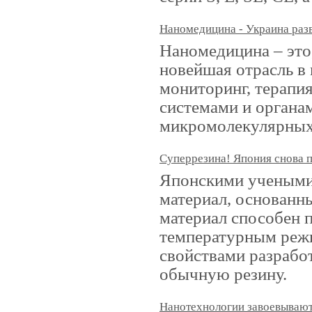
Наномедицина - Украина раз
Наномедицина – это
новейшая отрасль в
мониторинг, терапи
системами и органа
микромолекулярных 
Суперрезина! Япония снова 
Японскими учеными 
материал, основанн
материал способен 
температурным реж
свойствами разрабо
обычную резину.
Нанотехнологии завоевываю