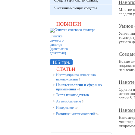
Средства для систем охлажд.
Нанопо
Чистящие/моющие средства
Многие в
средств 
НОВИНКИ
Умное 
Усилиями
Очистка
температ
сажевого
умного д
фильтра
(дизельного
двигателя)
Создан
Новые ги
105 грн.
подложко
СТАТЬИ
невысоко
Инструкции по нанесению
*
нанопокрытий
6
Наноте
Нанотехнологии и сферы их
*
применения
Одна из н
42
использо
Тесты нанопродуктов
*
3
серии S, 
Автолюбителям
*
3
Интересное
*
10
Наноме
Развитие нанотехнологий
*
24
Наномеди
монитори
микромол