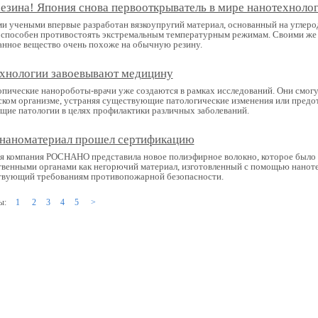
езина! Япония снова первооткрыватель в мире нанотехноло
и учеными впервые разработан вязкоупругий материал, основанный на углер
 способен противостоять экстремальным температурным режимам. Своими же
анное вещество очень похоже на обычную резину.
хнологии завоевывают медицину
пические нанороботы-врачи уже создаются в рамках исследований. Они смогу
ском организме, устраняя существующие патологические изменения или пред
щие патологии в целях профилактики различных заболеваний.
наноматериал прошел сертификацию
я компания РОСНАНО представила новое полиэфирное волокно, которое было
твенными органами как негорючий материал, изготовленный с помощью нанот
твующий требованиям противопожарной безопасности.
ы:
1
2
3
4
5
>