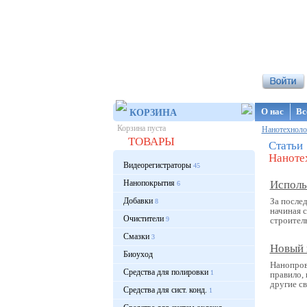
Интернет-ма
О нас
Вс
КОРЗИНА
Корзина пуста
Нанотехноло
ТОВАРЫ
Статьи
Наноте
Видеорегистраторы
45
Нанопокрытия
Исполь
6
Добавки
За после
8
начиная 
Очистители
9
строитель
Смазки
3
Новый 
Биоуход
Нанопров
Средства для полировки
1
правило,
другие с
Средства для сист. конд.
1