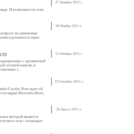
27 Декабрь 2011 г.
ожде. И возможности этих
06 Ноябрь 2011 г.
еагирует на изменения
ения в реальность идеи
сти
12 Октябрь 2011 г.
традиционных с кремниевой
ой готовой панели, и
лнечные э...
23 Сентябрь 2011 г.
er-Crysler. Речь идет об
ости марки Mercedes-Benz,
26 Август 2011 г.
елью которой является
веческого тела с помощью