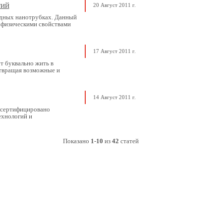
гий
20 Август 2011 г.
одных нанотрубках. Данный
 физическими свойствами
17 Август 2011 г.
т буквально жить в
отвращая возможные и
14 Август 2011 г.
 сертифицировано
ехнологий и
Показано
1
-
10
из
42
статей