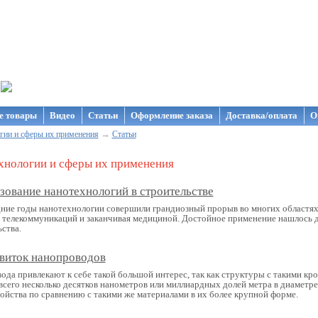
газин NanoStore
е товары
Видео
Статьи
Оформление заказа
Доставка/оплата
О
→
гии и сферы их применения
Статьи
хнологии и сферы их применения
зование нанотехнологий в строительстве
дние годы нанотехнологии совершили грандиозный прорыв во многих областях
с телекоммуникаций и заканчивая медициной. Достойное применение нашлось д
ства.
виток нанопроводов
ода привлекают к себе такой большой интерес, так как структуры с такими к
 всего несколько десятков нанометров или миллиардных долей метра в диаметр
войства по сравнению с такими же материалами в их более крупной форме.