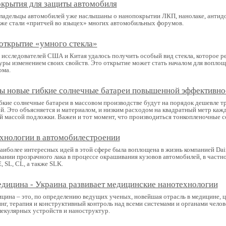
крытия для защиты автомобиля
ладельцы автомобилей уже наслышаны о нанопокрытии ЛКП, нанолаке, антид
уже стали «притчей во языцех» многих автомобильных форумов.
открытие «умного стекла»
 исследователей США и Китая удалось получить особый вид стекла, которое р
уры изменением своих свойств. Это открытие может стать началом для воплощ
ома.
ы новые гибкие солнечные батареи повышенной эффективно
бкие солнечные батареи в массовом производстве будут на порядок дешевле 
й. Это объясняется и материалом, и низким расходом на квадратный метр кажд
й массой подложки. Важен и тот момент, что производиться тонкопленочные со
хнологии в автомобилестроении
аиболее интересных идей в этой сфере была воплощена в жизнь компанией Daiml
вании прозрачного лака в процессе окрашивания кузовов автомобилей, в частн
E, SL, CL, а также SLK.
дицина - Украина развивает медицинские нанотехнологии
цина – это, по определению ведущих ученых, новейшая отрасль в медицине, ц
нг, терапия и конструктивный контроль над всеми системами и органами чело
екулярных устройств и наноструктур.