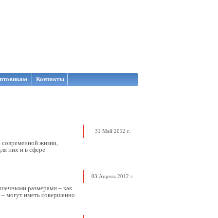
птовикам
Контакты
31 Май 2012 г.
 современной жизни,
ля них и в сфере
03 Апрель 2012 г.
рошечными размерами – как
е – могут иметь совершенно