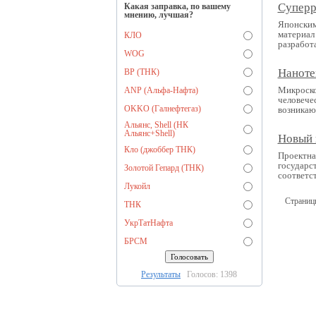
Суперр
Какая заправка, по вашему
мнению, лучшая?
Японским
материал
КЛО
разработ
WOG
Наноте
BP (ТНК)
Микроско
ANP (Альфа-Нафта)
человече
OKKO (Галнефтегаз)
возникаю
Альянс, Shell (НК
Альянс+Shell)
Новый 
Кло (джоббер ТНК)
Проектна
государс
Золотой Гепард (ТНК)
соответс
Лукойл
Страниц
ТНК
УкрТатНафта
БРСМ
Результаты
Голосов: 1398