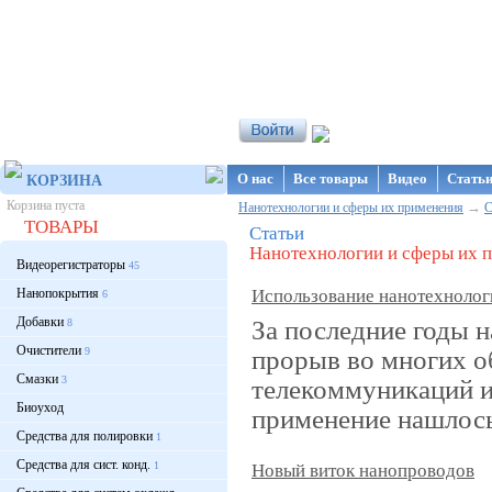
Интернет-магазин NanoStore
О нас
Все товары
Видео
Стать
КОРЗИНА
Корзина пуста
→
Нанотехнологии и сферы их применения
С
ТОВАРЫ
Статьи
Нанотехнологии и сферы их 
Видеорегистраторы
45
Нанопокрытия
Использование нанотехнологи
6
Добавки
За последние годы 
8
Очистители
прорыв во многих о
9
Смазки
3
телекоммуникаций и
Биоуход
применение нашлось 
Средства для полировки
1
Средства для сист. конд.
1
Новый виток нанопроводов