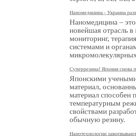
Наномедицина - Украина раз
Наномедицина – это
новейшая отрасль в
мониторинг, терапи
системами и органа
микромолекулярных 
Суперрезина! Япония снова 
Японскими учеными 
материал, основанн
материал способен 
температурным реж
свойствами разрабо
обычную резину.
Нанотехнологии завоевываю