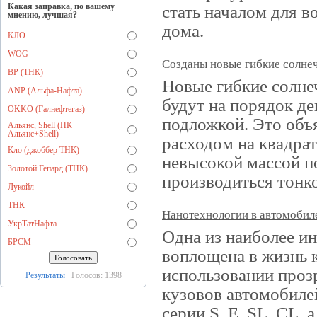
Какая заправка, по вашему
стать началом для в
мнению, лучшая?
дома.
КЛО
WOG
Созданы новые гибкие солне
BP (ТНК)
Новые гибкие солне
ANP (Альфа-Нафта)
будут на порядок д
OKKO (Галнефтегаз)
подложкой. Это объ
Альянс, Shell (НК
Альянс+Shell)
расходом на квадрат
Кло (джоббер ТНК)
невысокой массой п
Золотой Гепард (ТНК)
производиться тонко
Лукойл
ТНК
Нанотехнологии в автомобил
УкрТатНафта
Одна из наиболее ин
БРСМ
воплощена в жизнь к
использовании проз
Результаты
Голосов: 1398
кузовов автомобилей
серии S, E, SL, CL, 