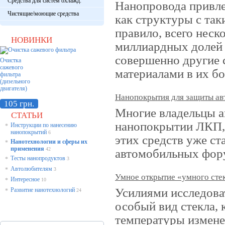
Средства для систем охлажд.
Нанопровода привле
Чистящие/моющие средства
как структуры с та
правило, всего неск
НОВИНКИ
миллиардных долей 
совершенно другие 
Очистка
сажевого
материалами в их б
фильтра
(дизельного
двигателя)
Нанопокрытия для защиты ав
105 грн.
Многие владельцы 
СТАТЬИ
нанопокрытии ЛКП, 
Инструкции по нанесению
*
нанопокрытий
6
этих средств уже ст
Нанотехнологии и сферы их
*
применения
42
автомобильных фор
Тесты нанопродуктов
*
3
Автолюбителям
*
3
Умное открытие «умного сте
Интересное
*
10
Усилиями исследова
Развитие нанотехнологий
*
24
особый вид стекла, 
температуры измене