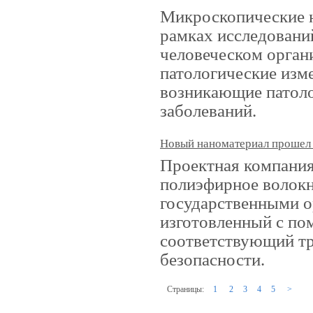
Микроскопические н
рамках исследовани
человеческом орган
патологические изм
возникающие патоло
заболеваний.
Новый наноматериал прошел
Проектная компани
полиэфирное волокн
государственными о
изготовленный с по
соответствующий т
безопасности.
Страницы:
1
2
3
4
5
>