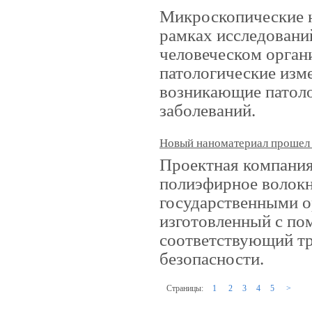
Микроскопические н
рамках исследовани
человеческом орган
патологические изм
возникающие патоло
заболеваний.
Новый наноматериал прошел
Проектная компани
полиэфирное волокн
государственными о
изготовленный с по
соответствующий т
безопасности.
Страницы:
1
2
3
4
5
>