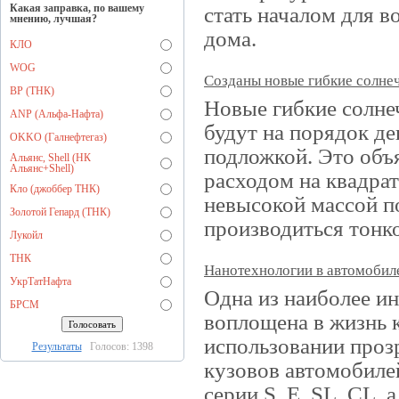
Какая заправка, по вашему
стать началом для в
мнению, лучшая?
дома.
КЛО
WOG
Созданы новые гибкие солне
BP (ТНК)
Новые гибкие солне
ANP (Альфа-Нафта)
будут на порядок д
OKKO (Галнефтегаз)
подложкой. Это объ
Альянс, Shell (НК
Альянс+Shell)
расходом на квадрат
Кло (джоббер ТНК)
невысокой массой п
Золотой Гепард (ТНК)
производиться тонко
Лукойл
ТНК
Нанотехнологии в автомобил
УкрТатНафта
Одна из наиболее ин
БРСМ
воплощена в жизнь к
использовании проз
Результаты
Голосов: 1398
кузовов автомобилей
серии S, E, SL, CL, 