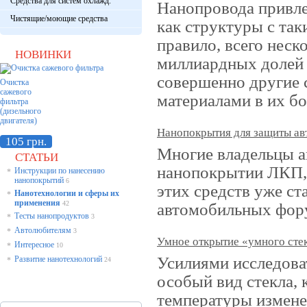
Средства для систем охлажд.
Нанопровода привле
Чистящие/моющие средства
как структуры с та
правило, всего неск
НОВИНКИ
миллиардных долей 
совершенно другие 
Очистка
сажевого
материалами в их б
фильтра
(дизельного
двигателя)
Нанопокрытия для защиты ав
105 грн.
Многие владельцы 
СТАТЬИ
нанопокрытии ЛКП, 
Инструкции по нанесению
*
нанопокрытий
6
этих средств уже ст
Нанотехнологии и сферы их
*
применения
42
автомобильных фор
Тесты нанопродуктов
*
3
Автолюбителям
*
3
Умное открытие «умного сте
Интересное
*
10
Усилиями исследова
Развитие нанотехнологий
*
24
особый вид стекла, 
температуры измене