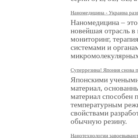
Наномедицина - Украина раз
Наномедицина – это
новейшая отрасль в
мониторинг, терапи
системами и органа
микромолекулярных 
Суперрезина! Япония снова 
Японскими учеными 
материал, основанн
материал способен 
температурным реж
свойствами разрабо
обычную резину.
Нанотехнологии завоевываю