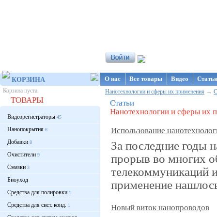
Интернет-магазин NanoStore
О нас
Все товары
Видео
Стать
КОРЗИНА
Корзина пуста
→
Нанотехнологии и сферы их применения
С
ТОВАРЫ
Статьи
Нанотехнологии и сферы их 
Видеорегистраторы
45
Нанопокрытия
Использование нанотехнологи
6
Добавки
За последние годы 
8
Очистители
прорыв во многих о
9
Смазки
3
телекоммуникаций и
Биоуход
применение нашлось 
Средства для полировки
1
Средства для сист. конд.
1
Новый виток нанопроводов