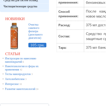
Средства для систем охлажд.
применения:
бензиновых
Чистящие/моющие средства
После каж
Способ
применения:
новое масло
НОВИНКИ
Очистка
375 мл дост
Расход:
сажевого
фильтра
Средство п
(дизельного
Состав:
двигателя)
защитные с
105 грн.
375 мл банк
Тара:
СТАТЬИ
Инструкции по нанесению
*
нанопокрытий
6
Нанотехнологии и сферы их
*
применения
42
Тесты нанопродуктов
*
3
Автолюбителям
*
3
Интересное
*
10
Развитие нанотехнологий
*
24