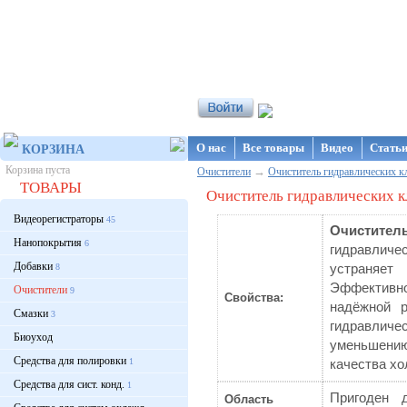
Интернет-магазин NanoStore
О нас
Все товары
Видео
Стать
КОРЗИНА
Корзина пуста
→
Очистители
Очиститель гидравлических 
ТОВАРЫ
Очиститель гидравлических 
Видеорегистраторы
45
Очистит
Нанопокрытия
6
гидравлич
Добавки
8
устраняет
Эффектив
Очистители
9
Свойства:
надёжной 
Смазки
3
гидравлич
Биоуход
уменьшени
Средства для полировки
1
качества хо
Средства для сист. конд.
1
Пригоден 
Область