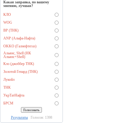
Какая заправка, по вашему
мнению, лучшая?
КЛО
WOG
BP (ТНК)
ANP (Альфа-Нафта)
OKKO (Галнефтегаз)
Альянс, Shell (НК
Альянс+Shell)
Кло (джоббер ТНК)
Золотой Гепард (ТНК)
Лукойл
ТНК
УкрТатНафта
БРСМ
Результаты
Голосов: 1398