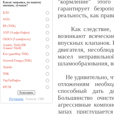
"кормление" этог
Какая заправка, по вашему
мнению, лучшая?
гарантирует безро
КЛО
реальность, как прав
WOG
BP (ТНК)
Как следствие, в 
ANP (Альфа-Нафта)
возникают всячески
OKKO (Галнефтегаз)
впускных клапанов. 
Альянс, Shell (НК
Альянс+Shell)
двигателя, несоблю
Кло (джоббер ТНК)
масел неправильно
Золотой Гепард (ТНК)
шламообразования, вы
Лукойл
ТНК
Не удивительно, чт
УкрТатНафта
отложениям необ
БРСМ
способный дать д
Большинство очист
Результаты
Голосов: 1398
агрессивные компон
запах приглушаетс