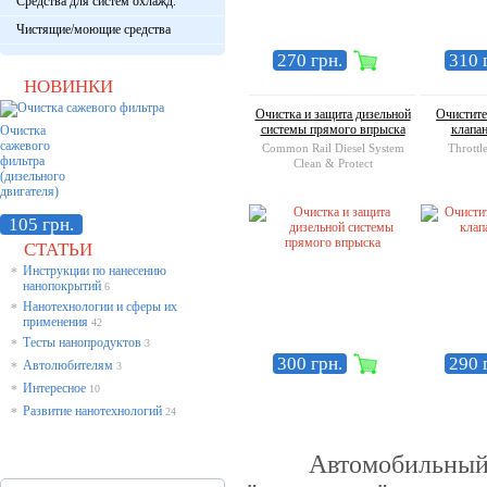
Средства для систем охлажд.
Чистящие/моющие средства
270 грн.
310 
НОВИНКИ
Очистка и защита дизельной
Очистите
системы прямого впрыска
клапа
Очистка
сажевого
Common Rail Diesel System
Throttl
фильтра
Clean & Protect
(дизельного
двигателя)
105 грн.
СТАТЬИ
Инструкции по нанесению
*
нанопокрытий
6
Нанотехнологии и сферы их
*
применения
42
Тесты нанопродуктов
*
3
300 грн.
290 
Автолюбителям
*
3
Интересное
*
10
Развитие нанотехнологий
*
24
Автомобильный дви