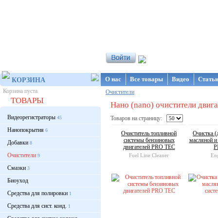
Интернет-магазин NanoStore
О нас
Все товары
Видео
Стать
КОРЗИНА
Корзина пуста
Очистители
ТОВАРЫ
Нано (nano) очистители двига
Видеорегистраторы
45
Товаров на страницу:
Нанопокрытия
6
Очиститель топливной
Очистка (
системы бензиновых
масляной и
Добавки
8
двигателей PRO TEC
P
Очистители
Fuel Line Cleaner
En
9
Смазки
3
Биоуход
Средства для полировки
1
Средства для сист. конд.
1