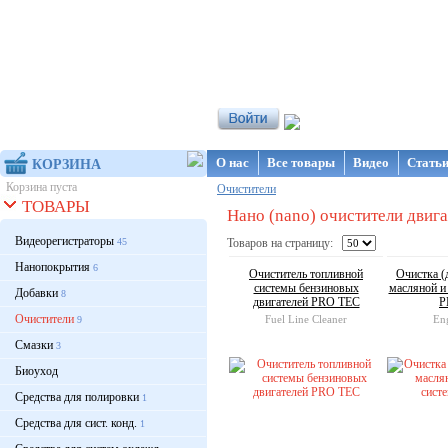
Интернет-магазин NanoStore
О нас
Все товары
Видео
Стать
КОРЗИНА
Корзина пуста
Очистители
ТОВАРЫ
Нано (nano) очистители двига
Видеорегистраторы
45
Товаров на страницу:
Нанопокрытия
6
Очиститель топливной
Очистка (
системы бензиновых
масляной и
Добавки
8
двигателей PRO TEC
P
Очистители
Fuel Line Cleaner
En
9
Смазки
3
Биоуход
Средства для полировки
1
Средства для сист. конд.
1