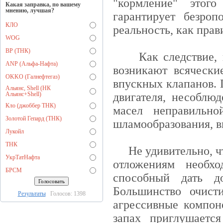
"кормление" этог
Какая заправка, по вашему
мнению, лучшая?
гарантирует безро
КЛО
реальность, как прав
WOG
BP (ТНК)
Как следствие, в 
ANP (Альфа-Нафта)
возникают всячески
OKKO (Галнефтегаз)
впускных клапанов. 
Альянс, Shell (НК
Альянс+Shell)
двигателя, несоблю
Кло (джоббер ТНК)
масел неправильно
Золотой Гепард (ТНК)
шламообразования, вы
Лукойл
ТНК
Не удивительно, чт
УкрТатНафта
отложениям необ
БРСМ
способный дать д
Большинство очист
Результаты
Голосов: 1398
агрессивные компон
запах приглушаетс