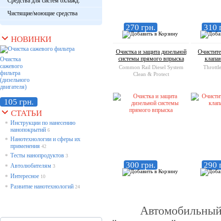
Средства для систем охлажд.
Чистящие/моющие средства
270 грн.
310 
НОВИНКИ
Очистка и защита дизельной
Очистите
системы прямого впрыска
клапа
Очистка
сажевого
Common Rail Diesel System
Throttl
фильтра
Clean & Protect
(дизельного
двигателя)
105 грн.
СТАТЬИ
Инструкции по нанесению
*
нанопокрытий
6
Нанотехнологии и сферы их
*
применения
42
Тесты нанопродуктов
*
3
300 грн.
290 
Автолюбителям
*
3
Интересное
*
10
Развитие нанотехнологий
*
24
Автомобильный дви