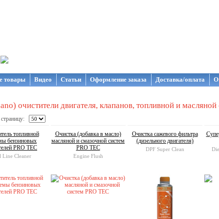
газин NanoStore
е товары
Видео
Статьи
Оформление заказа
Доставка/оплата
О
ano) очистители двигателя, клапанов, топливной и масляной
 страницу:
тель топливной
Очистка (добавка в масло)
Очистка сажевого фильтра
Супе
мы бензиновых
масляной и смазочной систем
(дизельного двигателя)
телей PRO TEC
PRO TEC
DPF Super Clean
Die
l Line Cleaner
Engine Flush