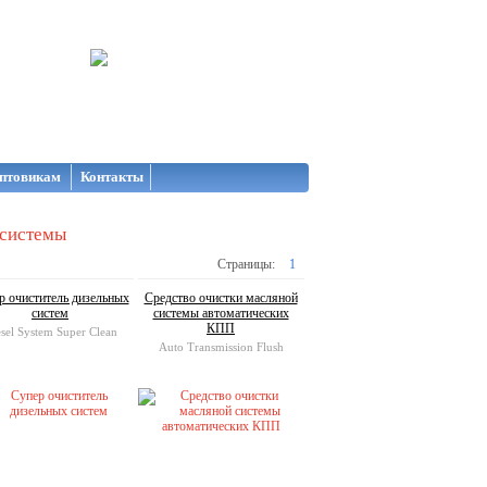
птовикам
Контакты
 системы
Страницы:
1
р очиститель дизельных
Средство очистки масляной
систем
системы автоматических
КПП
sel System Super Clean
Auto Transmission Flush