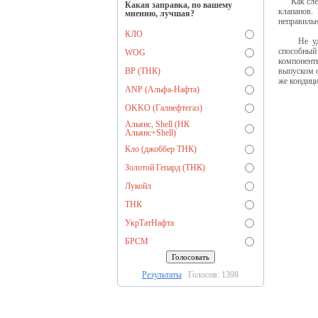
Как следс
Какая заправка, по вашему
клапанов.
мнению, лучшая?
неправильн
КЛО
Не удивит
способный
WOG
компонент
BP (ТНК)
выпуском 
же кондици
ANP (Альфа-Нафта)
OKKO (Галнефтегаз)
Альянс, Shell (НК
Альянс+Shell)
Кло (джоббер ТНК)
Золотой Гепард (ТНК)
Лукойл
ТНК
УкрТатНафта
БРСМ
Результаты
Голосов: 1398