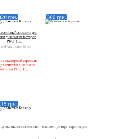
320 грн.
300 грн.
икаторный аэрозоль для
тки дизельных моторов
PRO TEC
iesel Applikator Spray
115 грн.
а высококачественными маслами де-юре гарантирует