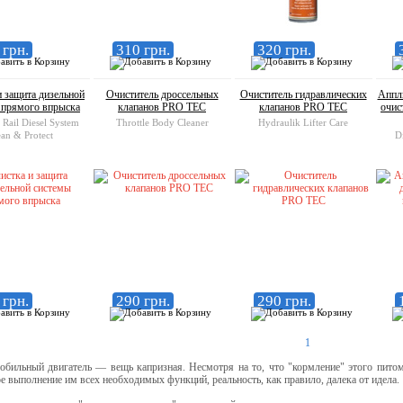
 грн.
310 грн.
320 грн.
и защита дизельной
Очиститель дроссельных
Очиститель гидравлических
Аппл
 прямого впрыска
клапанов PRO TEC
клапанов PRO TEC
очис
ail Diesel System
Throttle Body Cleaner
Hydraulik Lifter Care
ean & Protect
D
 грн.
290 грн.
290 грн.
1
ьный двигатель — вещь капризная. Несмотря на то, что "кормление" этого питомц
е выполнение им всех необходимых функций, реальность, как правило, далека от идела.