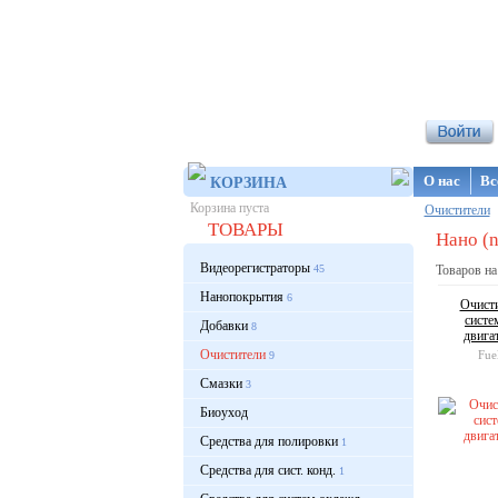
Интернет-ма
О нас
Вс
КОРЗИНА
Корзина пуста
Очистители
ТОВАРЫ
Нано (n
Видеорегистраторы
45
Товаров на
Нанопокрытия
6
Очисти
систе
Добавки
8
двига
Очистители
Fue
9
Смазки
3
Биоуход
Средства для полировки
1
Средства для сист. конд.
1