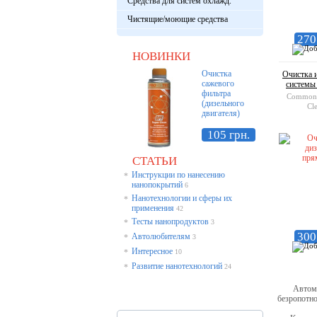
Средства для систем охлажд.
Чистящие/моющие средства
270
НОВИНКИ
Очистка
Очистка 
сажевого
системы
фильтра
Common R
(дизельного
Cl
двигателя)
105 грн.
СТАТЬИ
Инструкции по нанесению
*
нанопокрытий
6
Нанотехнологии и сферы их
*
применения
42
Тесты нанопродуктов
*
3
300
Автолюбителям
*
3
Интересное
*
10
Развитие нанотехнологий
*
24
Автомобил
безропотно