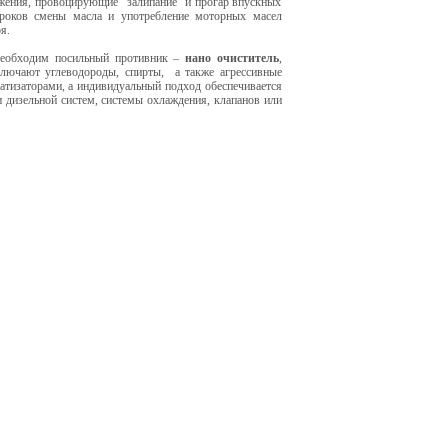
жения, провоцирующие "залипание" и прогар впускных
сроков смены масла и употребление моторных масел
я.
еобходим посильный противник –
нано очиститель
,
ключают углеводороды, спирты, а также агрессивные
тизаторами, а индивидуальный подход обеспечивается
 дизельной систем, системы охлаждения, клапанов или