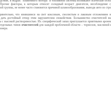
твие, в недрах "пламенного мотора" и топливной системы возникают всяческие отло
 Прочие факторы, к которым относят солидный возраст двигателя, несоблюдение 
ой группы, не менее часто становятся причиной шламообразования, выводя авто из стро
ельно, что явившимся на свет коксовым, смолистым и лаковым отложениям н
 дать достойный отпор этим нарушителям спокойствия. Большинство очистителей в
ы с высокой растворимостью. Их специфический запах приглушается приятными аромма
отдельных типов
очистителей
для каждой проблемной области – тормозов, масляной и
онера.