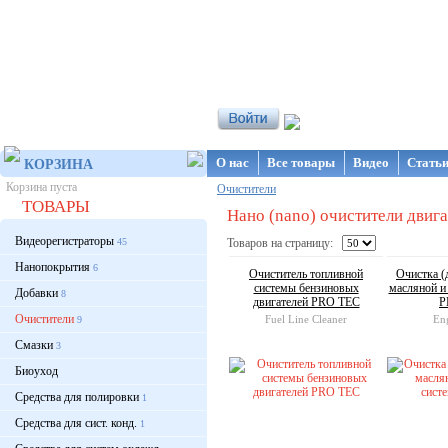
Интернет-магазин NanoStore
О нас
Все товары
Видео
Стать
КОРЗИНА
Корзина пуста
Очистители
ТОВАРЫ
Нано (nano) очистители двига
Видеорегистраторы
45
Товаров на страницу:
Нанопокрытия
6
Очиститель топливной
Очистка (
системы бензиновых
масляной и
Добавки
8
двигателей PRO TEC
P
Очистители
Fuel Line Cleaner
En
9
Смазки
3
Биоуход
Средства для полировки
1
Средства для сист. конд.
1