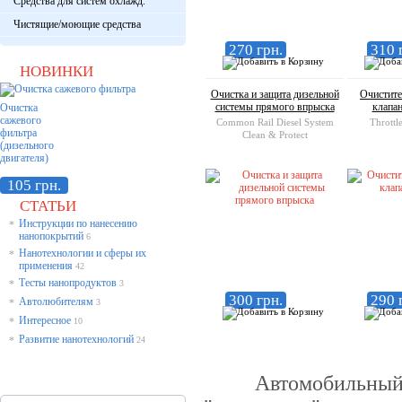
Средства для систем охлажд.
Чистящие/моющие средства
270 грн.
310 
НОВИНКИ
Очистка и защита дизельной
Очистите
системы прямого впрыска
клапа
Очистка
сажевого
Common Rail Diesel System
Throttl
фильтра
Clean & Protect
(дизельного
двигателя)
105 грн.
СТАТЬИ
Инструкции по нанесению
*
нанопокрытий
6
Нанотехнологии и сферы их
*
применения
42
Тесты нанопродуктов
*
3
300 грн.
290 
Автолюбителям
*
3
Интересное
*
10
Развитие нанотехнологий
*
24
Автомобильный дви