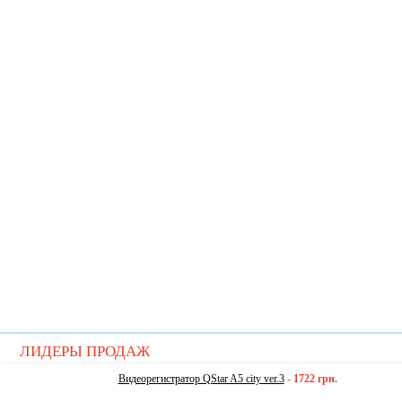
ЛИДЕРЫ ПРОДАЖ
Видеорегистратор QStar A5 city ver.3
-
1722 грн.