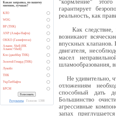
"кормление" этог
Какая заправка, по вашему
мнению, лучшая?
гарантирует безро
КЛО
реальность, как прав
WOG
BP (ТНК)
Как следствие, в 
ANP (Альфа-Нафта)
возникают всячески
OKKO (Галнефтегаз)
впускных клапанов. 
Альянс, Shell (НК
Альянс+Shell)
двигателя, несоблю
Кло (джоббер ТНК)
масел неправильно
Золотой Гепард (ТНК)
шламообразования, вы
Лукойл
ТНК
Не удивительно, чт
УкрТатНафта
отложениям необ
БРСМ
способный дать д
Большинство очист
Результаты
Голосов: 1398
агрессивные компон
запах приглушаетс