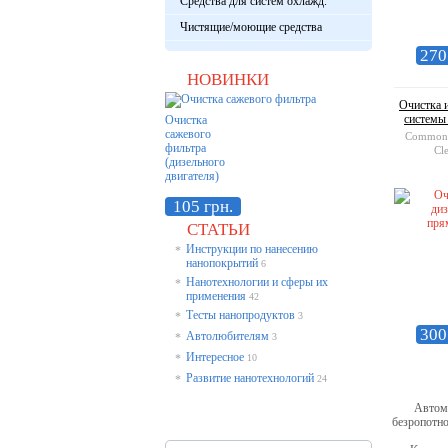
Средства для систем охлажд.
Чистящие/моющие средства
270
НОВИНКИ
Очистка 
системы
Очистка
сажевого
Common R
фильтра
Cl
(дизельного
двигателя)
105 грн.
СТАТЬИ
Инструкции по нанесению
*
нанопокрытий
6
Нанотехнологии и сферы их
*
применения
42
Тесты нанопродуктов
*
3
300
Автолюбителям
*
3
Интересное
*
10
Развитие нанотехнологий
*
24
Автомобил
безропотно