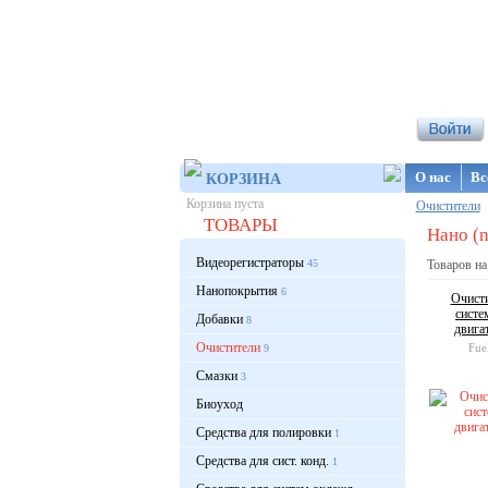
Интернет-ма
О нас
Вс
КОРЗИНА
Корзина пуста
Очистители
ТОВАРЫ
Нано (n
Видеорегистраторы
45
Товаров на
Нанопокрытия
6
Очисти
систе
Добавки
8
двига
Очистители
Fue
9
Смазки
3
Биоуход
Средства для полировки
1
Средства для сист. конд.
1