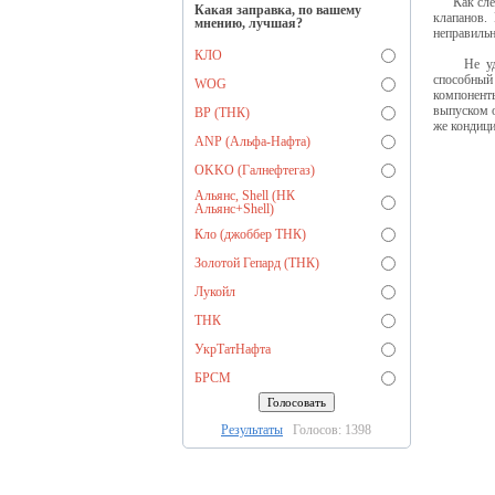
Как следс
Какая заправка, по вашему
клапанов.
мнению, лучшая?
неправильн
КЛО
Не удивит
способный
WOG
компонент
выпуском 
BP (ТНК)
же кондици
ANP (Альфа-Нафта)
OKKO (Галнефтегаз)
Альянс, Shell (НК
Альянс+Shell)
Кло (джоббер ТНК)
Золотой Гепард (ТНК)
Лукойл
ТНК
УкрТатНафта
БРСМ
Результаты
Голосов: 1398