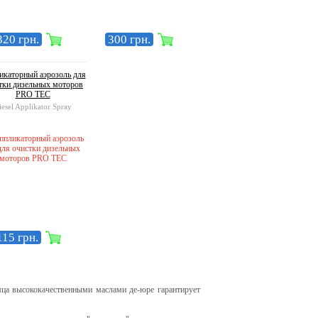
320 грн.
300 грн.
икаторный аэрозоль для
тки дизельных моторов
PRO TEC
iesel Applikator Spray
115 грн.
а высококачественными маслами де-юре гарантирует