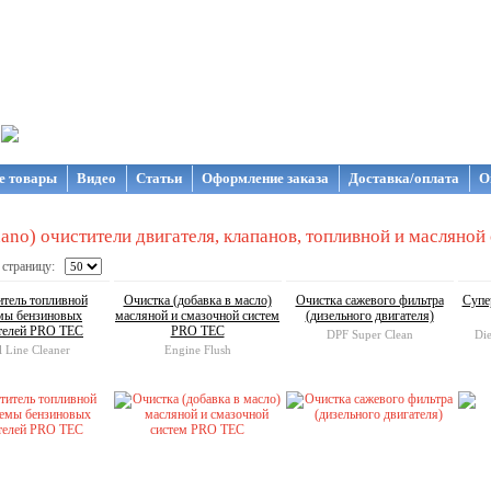
газин NanoStore
е товары
Видео
Статьи
Оформление заказа
Доставка/оплата
О
ano) очистители двигателя, клапанов, топливной и масляной
 страницу:
тель топливной
Очистка (добавка в масло)
Очистка сажевого фильтра
Супе
мы бензиновых
масляной и смазочной систем
(дизельного двигателя)
телей PRO TEC
PRO TEC
DPF Super Clean
Die
l Line Cleaner
Engine Flush