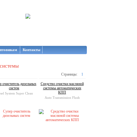
птовикам
Контакты
 системы
Страницы:
1
р очиститель дизельных
Средство очистки масляной
систем
системы автоматических
КПП
sel System Super Clean
Auto Transmission Flush