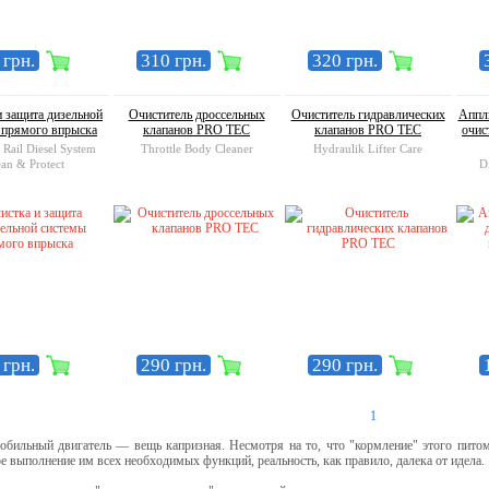
 грн.
310 грн.
320 грн.
и защита дизельной
Очиститель дроссельных
Очиститель гидравлических
Аппл
 прямого впрыска
клапанов PRO TEC
клапанов PRO TEC
очис
ail Diesel System
Throttle Body Cleaner
Hydraulik Lifter Care
ean & Protect
D
 грн.
290 грн.
290 грн.
1
ьный двигатель — вещь капризная. Несмотря на то, что "кормление" этого питомц
е выполнение им всех необходимых функций, реальность, как правило, далека от идела.