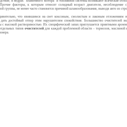
твие, в недрах "пламенного мотора" и топливной системы возникают всяческие отло
 Прочие факторы, к которым относят солидный возраст двигателя, несоблюдение 
ой группы, не менее часто становятся причиной шламообразования, выводя авто из стро
ельно, что явившимся на свет коксовым, смолистым и лаковым отложениям н
 дать достойный отпор этим нарушителям спокойствия. Большинство очистителей в
ы с высокой растворимостью. Их специфический запах приглушается приятными аромма
отдельных типов
очистителей
для каждой проблемной области – тормозов, масляной и
онера.