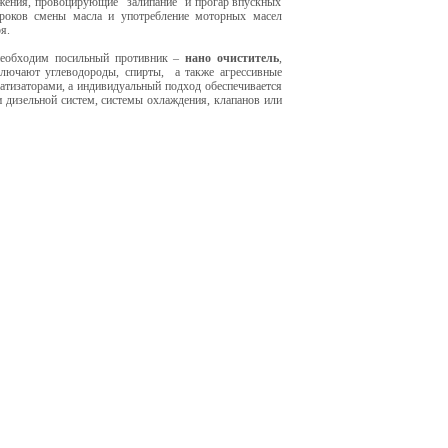
жения, провоцирующие "залипание" и прогар впускных
сроков смены масла и употребление моторных масел
я.
еобходим посильный противник –
нано очиститель
,
ключают углеводороды, спирты, а также агрессивные
тизаторами, а индивидуальный подход обеспечивается
 дизельной систем, системы охлаждения, клапанов или