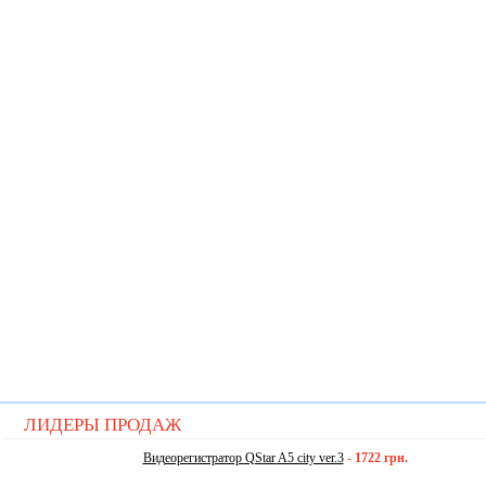
ЛИДЕРЫ ПРОДАЖ
Видеорегистратор QStar A5 city ver.3
-
1722 грн.