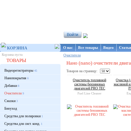
Интернет-магазин NanoStore
О нас
Все товары
Видео
Стать
КОРЗИНА
Корзина пуста
Очистители
ТОВАРЫ
Нано (nano) очистители двига
Видеорегистраторы
45
Товаров на страницу:
Нанопокрытия
6
Очиститель топливной
Очистка (
системы бензиновых
масляной и
Добавки
8
двигателей PRO TEC
P
Очистители
Fuel Line Cleaner
En
9
Смазки
3
Биоуход
Средства для полировки
1
Средства для сист. конд.
1