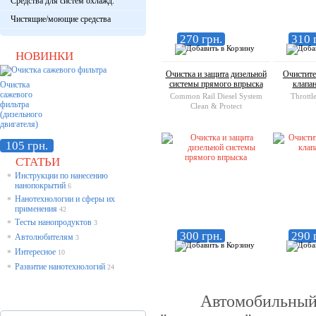
Средства для систем охлажд.
Чистящие/моющие средства
270 грн.
310 
НОВИНКИ
Очистка и защита дизельной
Очистите
системы прямого впрыска
клапа
Очистка
сажевого
Common Rail Diesel System
Throttl
фильтра
Clean & Protect
(дизельного
двигателя)
105 грн.
СТАТЬИ
Инструкции по нанесению
*
нанопокрытий
6
Нанотехнологии и сферы их
*
применения
42
Тесты нанопродуктов
*
3
300 грн.
290 
Автолюбителям
*
3
Интересное
*
10
Развитие нанотехнологий
*
24
Автомобильный дви