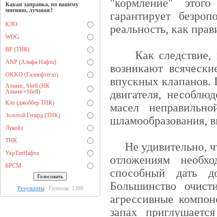
"кормление" этог
Какая заправка, по вашему
мнению, лучшая?
гарантирует безро
КЛО
реальность, как прав
WOG
BP (ТНК)
Как следствие, в 
ANP (Альфа-Нафта)
возникают всячески
OKKO (Галнефтегаз)
впускных клапанов. 
Альянс, Shell (НК
Альянс+Shell)
двигателя, несоблю
Кло (джоббер ТНК)
масел неправильно
Золотой Гепард (ТНК)
шламообразования, вы
Лукойл
ТНК
Не удивительно, чт
УкрТатНафта
отложениям необ
БРСМ
способный дать д
Большинство очист
Результаты
Голосов: 1398
агрессивные компон
запах приглушаетс