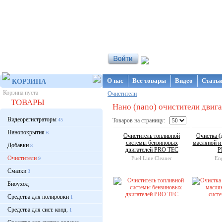
Интернет-магазин NanoStore
О нас
Все товары
Видео
Стать
КОРЗИНА
Корзина пуста
Очистители
ТОВАРЫ
Нано (nano) очистители двига
Видеорегистраторы
45
Товаров на страницу:
Нанопокрытия
6
Очиститель топливной
Очистка (
системы бензиновых
масляной и
Добавки
8
двигателей PRO TEC
P
Очистители
Fuel Line Cleaner
En
9
Смазки
3
Биоуход
Средства для полировки
1
Средства для сист. конд.
1