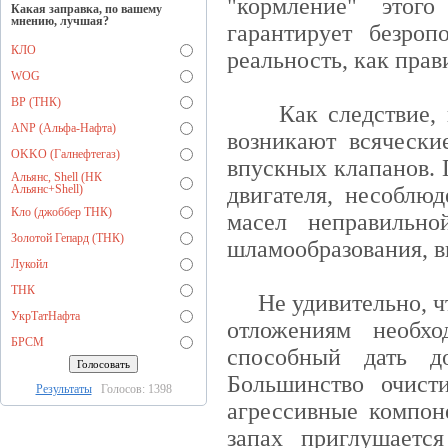
"кормление" этог
Какая заправка, по вашему
мнению, лучшая?
гарантирует безро
КЛО
реальность, как прав
WOG
BP (ТНК)
Как следствие, в 
ANP (Альфа-Нафта)
возникают всячески
OKKO (Галнефтегаз)
впускных клапанов. 
Альянс, Shell (НК
Альянс+Shell)
двигателя, несоблю
Кло (джоббер ТНК)
масел неправильно
Золотой Гепард (ТНК)
шламообразования, вы
Лукойл
ТНК
Не удивительно, чт
УкрТатНафта
отложениям необ
БРСМ
способный дать д
Большинство очист
Результаты
Голосов: 1398
агрессивные компон
запах приглушаетс