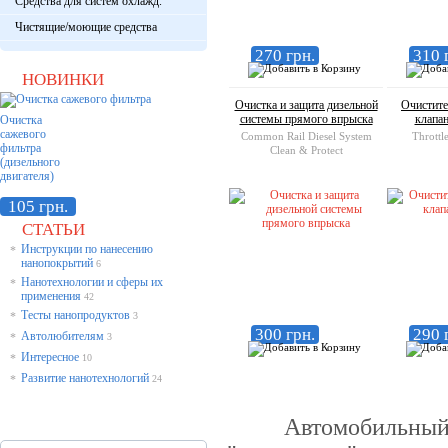
Средства для систем охлажд.
Чистящие/моющие средства
270 грн.
310 
НОВИНКИ
Очистка и защита дизельной
Очистите
системы прямого впрыска
клапа
Очистка
сажевого
Common Rail Diesel System
Throttl
фильтра
Clean & Protect
(дизельного
двигателя)
105 грн.
СТАТЬИ
Инструкции по нанесению
*
нанопокрытий
6
Нанотехнологии и сферы их
*
применения
42
Тесты нанопродуктов
*
3
300 грн.
290 
Автолюбителям
*
3
Интересное
*
10
Развитие нанотехнологий
*
24
Автомобильный дви