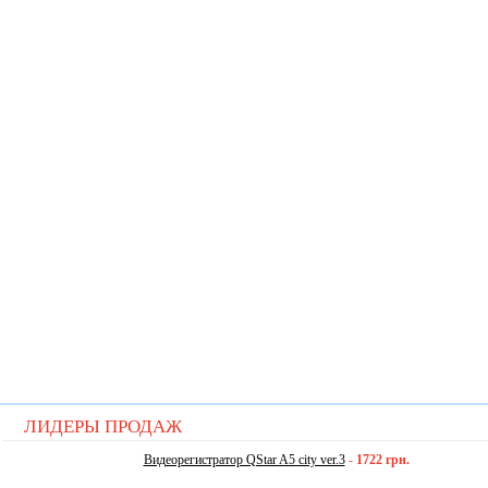
ЛИДЕРЫ ПРОДАЖ
Видеорегистратор QStar A5 city ver.3
-
1722 грн.